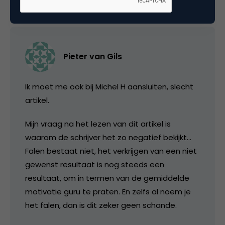
Pieter van Gils
Ik moet me ook bij Michel H aansluiten, slecht
artikel.
Mijn vraag na het lezen van dit artikel is
waarom de schrijver het zo negatief bekijkt…
Falen bestaat niet, het verkrijgen van een niet
gewenst resultaat is nog steeds een
resultaat, om in termen van de gemiddelde
motivatie guru te praten. En zelfs al noem je
het falen, dan is dit zeker geen schande.