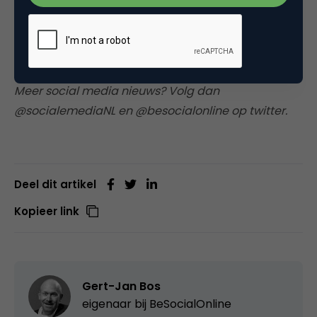
Bruin. Beiden zijn wij betrokken bij
Social Media
Club Utrecht
. Dit is het vijfde Marketingfacts
#SocialMediaRecap artikel. Mocht je een mening
hebben voor een zesde editie, laat het ons weten.
Meer social media nieuws? Volg dan
@socialemediaNL en @besocialonline op twitter.
Deel dit artikel
Kopieer link
Gert-Jan Bos
eigenaar bij
BeSocialOnline