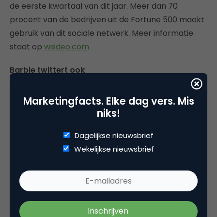
de eerste kwartaal van dit jaar. Meer dan 70
procent van de bedrijven uit de Fortune 500 maakt
gebruik van dit sociale netwerk. Meer informatie
staat op
wisdeo.com
Barbie twittert ook
De 50 jaar oude barbie wil ook met haar tijd mee en
Marketingfacts. Elke dag vers. Mis
heeft een twitter-account aangemaakt. Met een
niks!
video en camera op zak wil Barbie de sociale
netwerken gaan veroveren. Door de video girl te
Dagelijkse nieuwsbrief
volgen op twitter en Foursquare kun je haar winnen.
Wekelijkse nieuwsbrief
Als je als eerste het “mattel street team” ontdekt
mag de oude dame met je mee naar huis. Dit item is
te lezen op
news.cnet.com
Dit artikel heb ik samen geschreven met Mark de