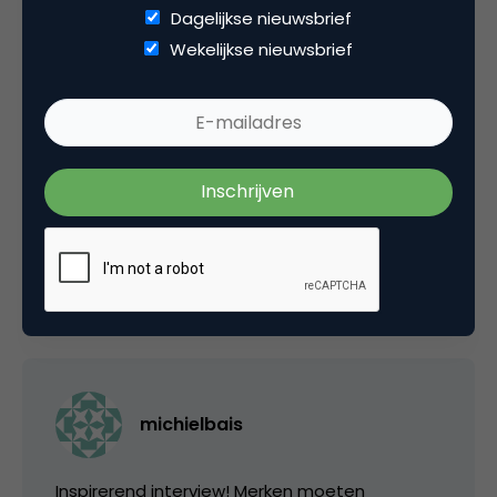
Dagelijkse nieuwsbrief
Categorie
Wekelijkse nieuwsbrief
Contentmarketing & Storytelling
Media
Tags
interview
,
online pr & branding
,
social media marketing
2 Reacties
michielbais
Inspirerend interview! Merken moeten