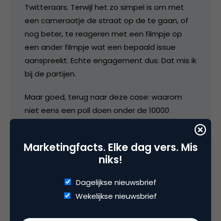
Twitteraars. Terwijl het zo simpel is om met
een cameraatje de straat op de te gaan, of
nog beter, te reageren met een filmpje op
een ander filmpje wat een bepaald issue
aanspreekt. Echte engagement dus. Dat mis ik
bij de partijen.
Maar goed, terug naar deze case: waarom
niet eens een poll doen onder de 10000
volgers of ze a) op GL gestemd hebben en b)
wat ze van GL op Facebook vonden? Volgens
Marketingfacts. Elke dag vers. Mis
mij kunnen ze namelijk best beter 😉
niks!
6 juli 2010 om 09:20
Dagelijkse nieuwsbrief
Wekelijkse nieuwsbrief