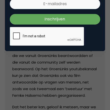
Huub Bellemakers
Bas,
zoals ook gesteld in het artikel: de interactie
was juist heel erg groot. Vaak 100+ reacties op
een nieuwsbericht. Daaronder ook veel vragen,
die we vanuit GroenLinks beantwoordden of
die vanuit de community zelf werden
beanwoord. Op het GroenLinks youtubekanaal
kun je zien dat GroenLinks ook via film
antwooordde op vragen van mensen, net
zoals we ook tweemaal een ’tweetuur’ met
Femke Halsema hebben georganiseerd.
Dat het beter kan, geloof ik meteen, maar we