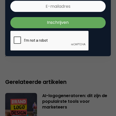
usability & design
Plaats reactie
Je moet
ingelogd zijn op
om een reactie te
plaatsen.
Gerelateerde artikelen
AI-logogeneratoren: dit zijn de
populairste tools voor
marketeers