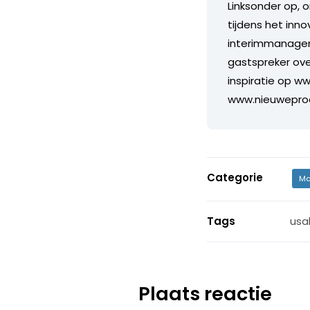
Linksonder op, 
tijdens het inn
interimmanagem
gastspreker ove
inspiratie op ww
www.nieuwepro
Categorie
Ma
Tags
usab
Plaats reactie