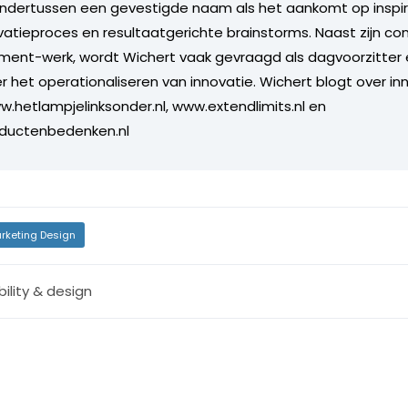
ondertussen een gevestigde naam als het aankomt op inspir
ovatieproces en resultaatgerichte brainstorms. Naast zijn co
ent-werk, wordt Wichert vaak gevraagd als dagvoorzitter 
r het operationaliseren van innovatie. Wichert blogt over in
w.hetlampjelinksonder.nl, www.extendlimits.nl en
ductenbedenken.nl
rketing Design
ility & design