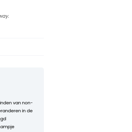
way.
vinden van non-
eranderen in de
igd
 Lampje