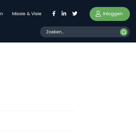
Inloggen
en
Missie & Visie