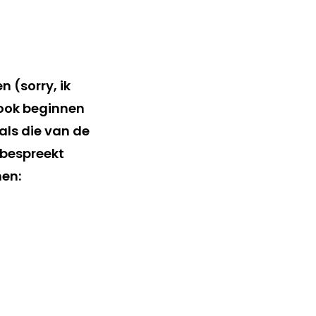
n (sorry, ik
 ook beginnen
als die van de
s bespreekt
men: