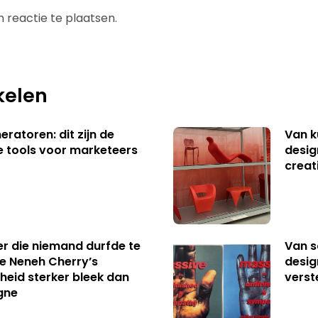
 reactie te plaatsen.
kelen
ratoren: dit zijn de
Van k
e tools voor marketeers
desig
creat
er die niemand durfde te
Van s
e Neneh Cherry’s
desig
kheid sterker bleek dan
verst
gne