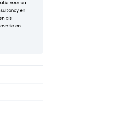
atie voor en
nsultancy en
en als
novatie en