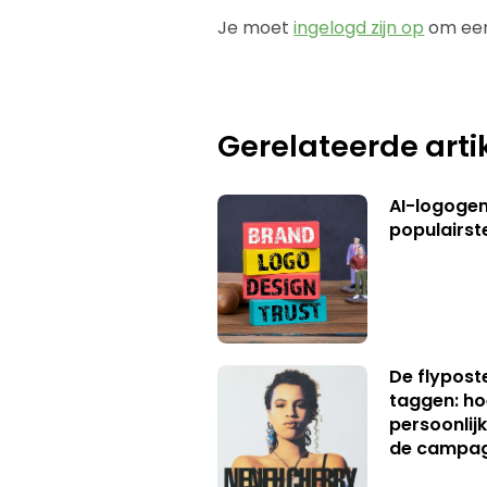
Je moet
ingelogd zijn op
om een
Gerelateerde arti
AI-logogene
populairst
De flypost
taggen: ho
persoonlij
de campa