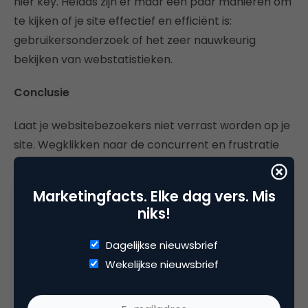
hier key. Helaas zijn er maar een paar manieren om
te kijken of je site effectief en efficiënt is:
gebruikersonderzoek of het zeer nauwkeurig
bekijken van webstatistieken.
Conclusie
Laat je websitebezoekers niet verrast worden op je
site. Wegklikken naar de concurrent en frustratie
zal je ten deel vallen. Denk goed na over het design
en test je site voordat deze live gaat.
Marketingfacts. Elke dag vers. Mis
niks!
Dagelijkse nieuwsbrief
Deel dit artikel
Wekelijkse nieuwsbrief
Kopieer link