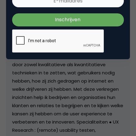
Robert-Jan van Diepen
Directeur/eigenaar bij
DiepbiZniZ
Consulting
What about user experience! Al meer dan 10 jaar
ben ik werkzaam in de online scene. Ik analyseer
door zowel kwalitatieve als kwantitatieve
technieken in te zetten, wat gebruikers nodig
hebben, hoe zij zich gedragen op internet en
welke drijfveren zij hebben. Met deze verkregen
inzichten help ik bedrijven en organisaties hun
klanten en relaties te begrijpen en te kijken welke
kansen zij hebben om de user experience te
verbeteren en te innoveren. Specialiteiten ● UX
Research : (remote) usability testen,