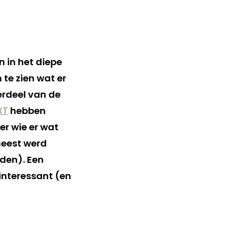
n in het diepe
te zien wat er
erdeel van de
XT
hebben
r wie er wat
meest werd
den). Een
 interessant (en