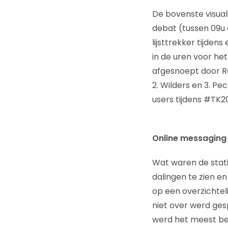
De bovenste visuali
debat (tussen 09u e
lijsttrekker tijde
in de uren voor he
afgesnoept door Roe
2. Wilders en 3. Pe
users tijdens #TK20
Online messaging i
Wat waren de stati
dalingen te zien e
op een overzichteli
niet over werd ge
werd het meest be