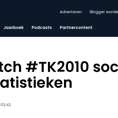
Adverteren
Blogger word
Jaarboek
Podcasts
Partnercontent
itch #TK2010 soc
atistieken
, 03:42