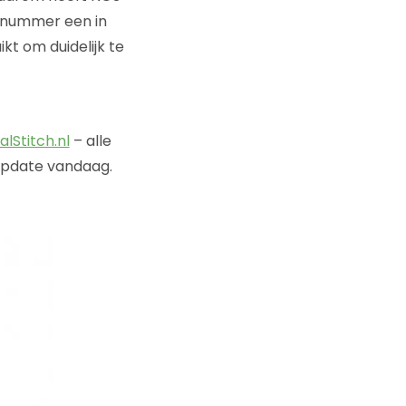
s nummer een in
t om duidelijk te
alStitch.nl
– alle
 update vandaag.