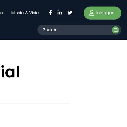
Inloggen
en
Missie & Visie
ial