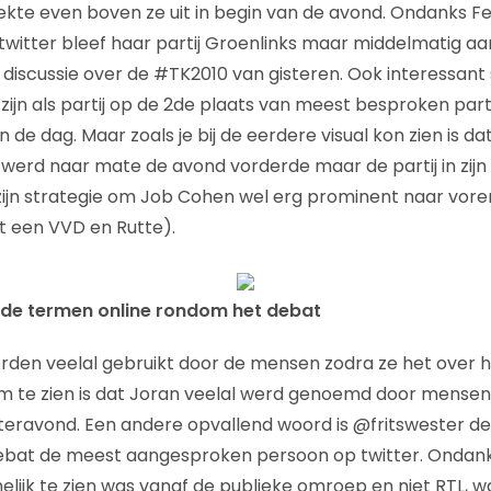
ekte even boven ze uit in begin van de avond. Ondanks 
 twitter bleef haar partij Groenlinks maar middelmatig aa
iscussie over de #TK2010 van gisteren. Ook interessant st
zijn als partij op de 2de plaats van meest besproken parti
 de dag. Maar zoals je bij de eerdere visual kon zien is 
erd naar mate de avond vorderde maar de partij in zijn
ijn strategie om Job Cohen wel erg prominent naar vore
et een VVD en Rutte).
e termen online rondom het debat
den veelal gebruikt door de mensen zodra ze het over 
m te zien is dat Joran veelal werd genoemd door mensen
steravond. Een andere opvallend woord is @fritswester de 
ebat de meest aangesproken persoon op twitter. Ondanks
lijk te zien was vanaf de publieke omroep en niet RTL,