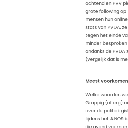
ochtend en PVV pi
grote following op
mensen hun online d
stats van PVDA, ze 
tegen het einde van
minder besproken w
ondanks de PVDA z
(vergelijk dat is m
Meest voorkomend
Welke woorden wer
Grappig (of erg) o
over de politiek gi
tijdens het #NOSd
die avond voorname