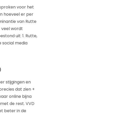
esproken voor het
en hoeveel er per
ominantie van Rutte
 veel wordt
tond uit: 1. Rutte,
e social media
)
r stijgingen en
recies dat zien +
waar online bijna
 met de rest. VVD
t beter in de