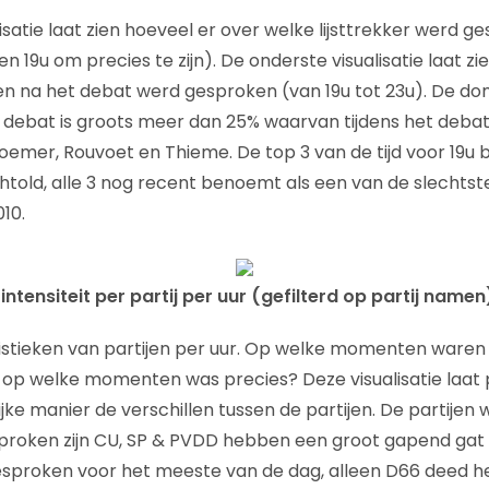
satie laat zien hoeveel er over welke lijsttrekker werd g
n 19u om precies te zijn). De onderste visualisatie laat zi
ns en na het debat werd gesproken (van 19u tot 23u). De d
t debat is groots meer dan 25% waarvan tijdens het debat
mer, Rouvoet en Thieme. De top 3 van de tijd voor 19u bes
chtold, alle 3 nog recent benoemt als een van de slechtst
10.
ntensiteit per partij per uur (gefilterd op partij namen
stieken van partijen per uur. Op welke momenten waren e
n op welke momenten was precies? Deze visualisatie laat p
jke manier de verschillen tussen de partijen. De partijen 
sproken zijn CU, SP & PVDD hebben een groot gapend gat
sproken voor het meeste van de dag, alleen D66 deed he