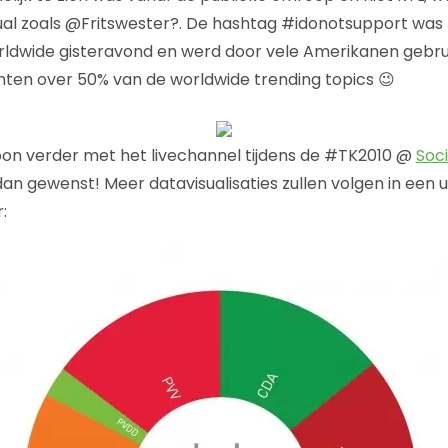
dual zoals @Fritswester?. De hashtag #idonotsupport wa
rldwide gisteravond en werd door vele Amerikanen gebruik
ten over 50% van de worldwide trending topics 😉
n verder met het livechannel tijdens de #TK2010 @
Soci
an gewenst! Meer datavisualisaties zullen volgen in een
: