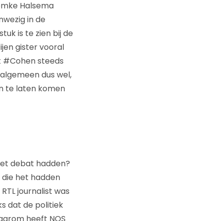
Femke Halsema
nwezig in de
uk is te zien bij de
jen gister vooral
dat #Cohen steeds
 algemeen dus wel,
n te laten komen
het debat hadden?
 die het hadden
RTL journalist was
 dat de politiek
 waarom heeft NOS