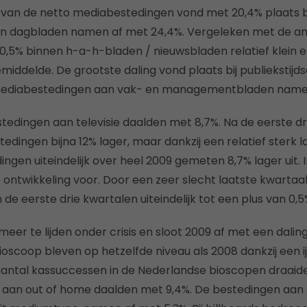
 van de netto mediabestedingen vond met 20,4% plaats bi
n dagbladen namen af met 24,4%. Vergeleken met de an
0,5% binnen h-a-h-bladen / nieuwsbladen relatief klein en
iddelde. De grootste daling vond plaats bij publiekstijd
mediabestedingen aan vak- en managementbladen namen
edingen aan televisie daalden met 8,7%. Na de eerste dr
edingen bijna 12% lager, maar dankzij een relatief sterk 
gen uiteindelijk over heel 2009 gemeten 8,7% lager uit. 
ontwikkeling voor. Door een zeer slecht laatste kwartaal
de eerste drie kwartalen uiteindelijk tot een plus van 0,5
 meer te lijden onder crisis en sloot 2009 af met een daling
oscoop bleven op hetzelfde niveau als 2008 dankzij een ij
aantal kassuccessen in de Nederlandse bioscopen draaid
aan out of home daalden met 9,4%. De bestedingen aan a