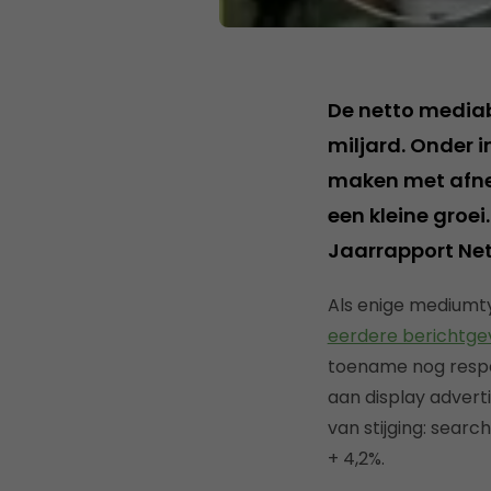
De netto mediab
miljard. Onder 
maken met afne
een kleine groei
Jaarrapport Ne
Als enige mediumty
eerdere berichtgev
toename nog respec
aan display adverti
van stijging: search
+ 4,2%.