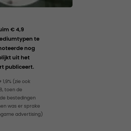
uim € 4,9
mediumtypen te
noteerde nog
ijkt uit het
t publiceert.
1,9% (zie ook
08, toen de
 de bestedingen
rmen was er sprake
 ingame advertising)