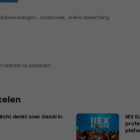
iabestedingen
,
onderzoek
,
online advertising
 reactie te plaatsen.
kelen
écht denkt over GenAI in
IIEX 
profe
plafo