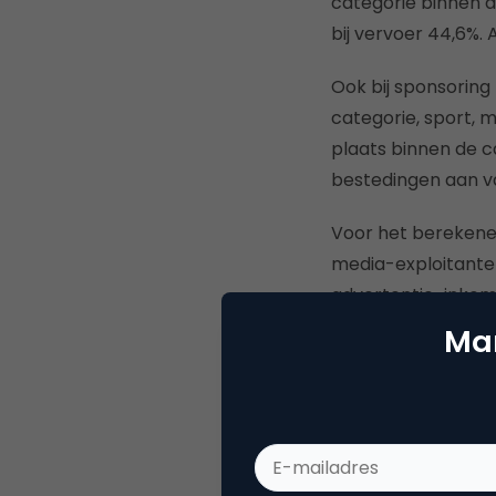
categorie binnen d
bij vervoer 44,6%. 
Ook bij sponsoring
categorie, sport,
plaats binnen de c
bestedingen aan va
Voor het berekenen
media-exploitante
advertentie-inkom
van de markt word
Mar
netto mediabestedi
gebaseerd op de v
publiekstijdschrift
home, sponsoring 