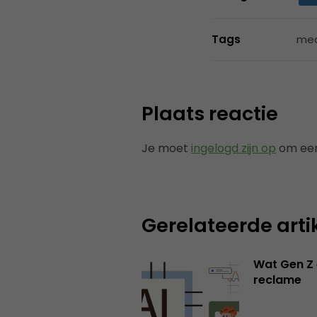
Tags
med
Plaats reactie
Je moet
ingelogd zijn op
om een
Gerelateerde arti
Wat Gen Z 
reclame