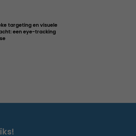
ieke targeting en visuele
cht: een eye-tracking
se
iks!