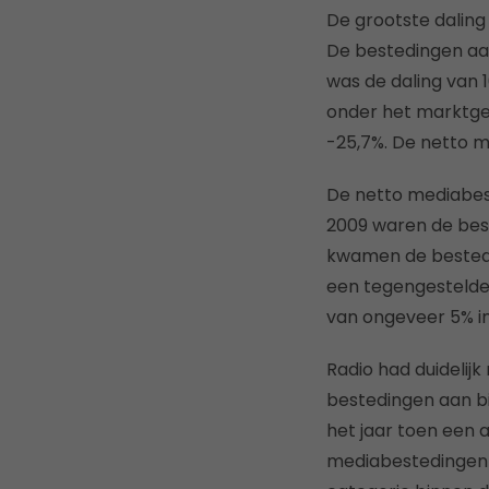
De grootste daling
De bestedingen aa
was de daling van 1
onder het marktgem
-25,7%. De netto 
De netto mediabest
2009 waren de best
kwamen de bestedin
een tegengestelde 
van ongeveer 5% in 
Radio had duidelijk
bestedingen aan bi
het jaar toen een 
mediabestedingen 