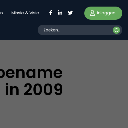
Inloggen
en
Missie & Visie
toename
 in 2009