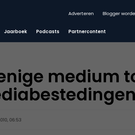
Adverteren
Blogger word
Jaarboek
Podcasts
Partnercontent
t enige medium 
diabestedingen
2010, 06:53