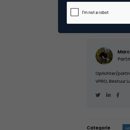
Deel dit artikel
Marc
Partn
Oprichter/partn
VPRO, Bestuur Lu
Categorie
Ad