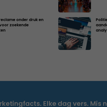
reclame onder druk en
Polit
s voor zoekende
aanda
ten
analy
ketingfacts. Elke dag vers. Mis n