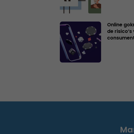
Online gok
de risico’
consumen
Mar