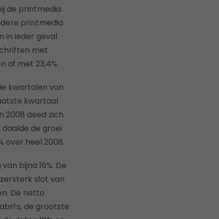
j de printmedia.
dere printmedia
 in ieder geval
schriften met
 af met 23,4%.
ie kwartalen van
laatste kwartaal
In 2008 deed zich
 daalde de groei
% over heel 2008.
 van bijna 16%. De
zersterk slot van
en. De netto
bri’s, de grootste