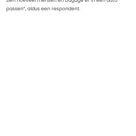
zien hoeveel mensen en bagage er in een auto
passen”, aldus een respondent.