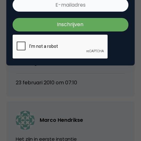
tenslotte om. Niet het kanaal puur als
marketinginstrument benutten.
Ik ben het wel eens met de strekking van dit
verhaal. Sociale media worden nu erg ad hoc
ingezet, zonder strategie (ook op lokaal
niveau dus). Zonder samenhang. Daar valt
echt nog een wereld te winnen.
23 februari 2010 om 07:10
Marco Hendrikse
Het zijn in eerste instantie