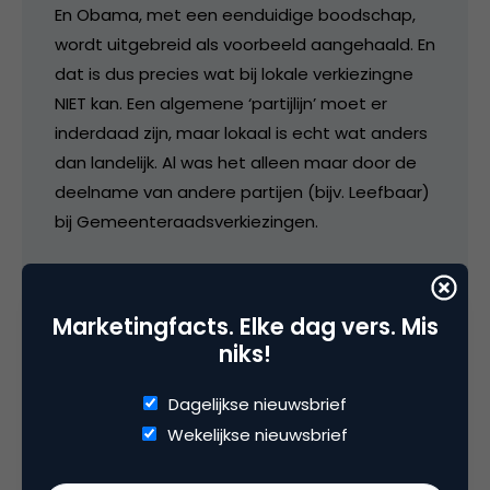
En Obama, met een eenduidige boodschap,
wordt uitgebreid als voorbeeld aangehaald. En
dat is dus precies wat bij lokale verkiezingne
NIET kan. Een algemene ‘partijlijn’ moet er
inderdaad zijn, maar lokaal is echt wat anders
dan landelijk. Al was het alleen maar door de
deelname van andere partijen (bijv. Leefbaar)
bij Gemeenteraadsverkiezingen.
Daarnaast vind ik het persoonlijk juist wel
prettig als politici ook hun menselijke kant
Marketingfacts. Elke dag vers. Mis
laten zien. Natuurlijk wil ik ook inhoudelijke
niks!
standpunten horen, maar dat hoeft niet
continu. Het gaat immers om engagement.
Dagelijkse nieuwsbrief
Als politicus een binding krijgen met je
Wekelijkse nieuwsbrief
achterban, met de potentiele kiezer. Daar
draait het bij een sociaal medium als Twitter