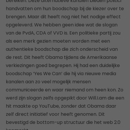
bereiken. Deze alternatieve kanalen bieden politici
handvatten om hun boodschap bij de kiezer over te
brengen. Maar dit heeft nog niet het nodige effect
opgeleverd. We hebben geen idee wat de slogan
van de PvdA, CDA of VVD is. Een politieke partij zou
als een merk gezien moeten worden met een
authentieke boodschap die zich onderscheid van
de rest. Dit heeft Obama tijdens de Amerikaanse
verkiezingen goed begrepen. Hij had een duidelijke
boodschap ‘Yes We Can’ die hij via nieuwe media
kanalen aan zo veel mogelijk mensen
communiceerde en waar niemand om heen kon. Zo
werd zijn slogan zelfs opgepikt door Will.I.am die een
hit maakte op YouTube, zonder dat Obama daar
zelf direct initiatief voor heeft genomen. Dit
bevestigd de bottom-up structuur die het web 2.0