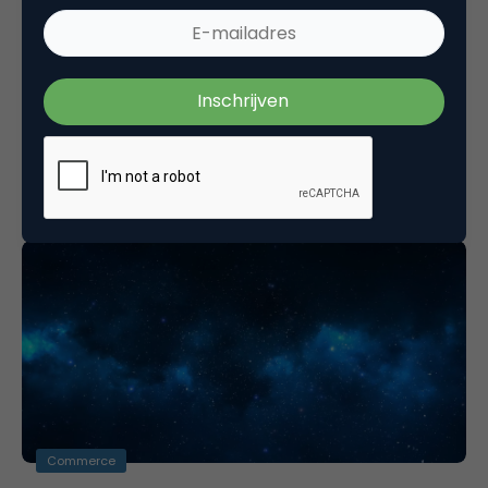
Commerce
Next Night 26 mei “Welcome to Amsterdam”
Het is inmiddels weer even geleden, maar op 26 mei
presenteert Generation Next haar zesde Next Night
met als thema…
Commerce