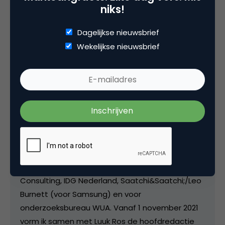
niks!
Deel dit artikel
Dagelijkse nieuwsbrief
Wekelijkse nieuwsbrief
Kopieer link
Matthijs van den Broek
Editor-in-Chief bij
Marketingfacts
Van april 2007 tot juni 2011 was ik freelance
editor/ communitymanager / hoofdredacteur bij
Marketingfacts. Tussendoor werkte ik bij Insites
Consulting, IDG Nederland, Saatchi&Saatchi;/Leo
Burnett (voor Samsung) en voor
onderzoeksbureau WUA. Vanaf 1 november 2021
vorm ik samen met Luuk Ros de hoofdredactie