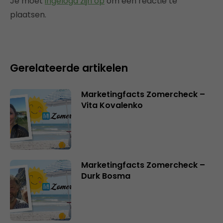
Je moet
ingelogd zijn op
om een reactie te
plaatsen.
Gerelateerde artikelen
Marketingfacts Zomercheck –
Vita Kovalenko
Marketingfacts Zomercheck –
Durk Bosma