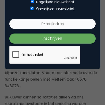
Dagelijkse nieuwsbrief
een dynamische, internationale omgeving. Wij
Wekelijkse nieuwsbrief
bieden een marktconform salaris en besteden veel
aandacht aan personeelsontwikkeling.
Recruitmentproces
Op basis van je cv en motivatiebrief word je al dan
niet uitgenodigd voor een interview.Ons
recruitmentproces bestaat uit minimaal twee
interviews en een eventuele referentiecheck.
Daarnaast nemen wij altijd een online assesment af
bij onze kandidaten. Voor meer informatie over de
functie kan je bellen met Meltem Cakir 0570-
648078.
Bij Kluwer kunnen sollicitaties alleen via ons
recruitmentsysteem in behandeling worden