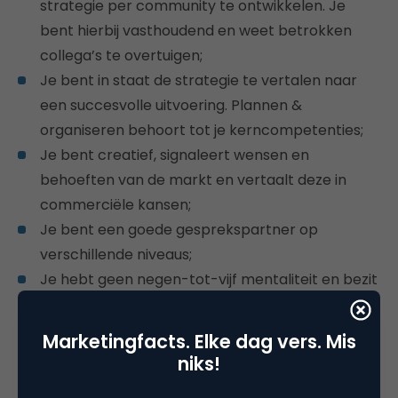
strategie per community te ontwikkelen. Je
bent hierbij vasthoudend en weet betrokken
collega’s te overtuigen;
Je bent in staat de strategie te vertalen naar
een succesvolle uitvoering. Plannen &
organiseren behoort tot je kerncompetenties;
Je bent creatief, signaleert wensen en
behoeften van de markt en vertaalt deze in
commerciële kansen;
Je bent een goede gesprekspartner op
verschillende niveaus;
Je hebt geen negen-tot-vijf mentaliteit en bezit
een drive om succesvol te zijn.
Marketingfacts. Elke dag vers. Mis
Wij bieden
niks!
Werken voor Wolters Kluwer betekent werken in