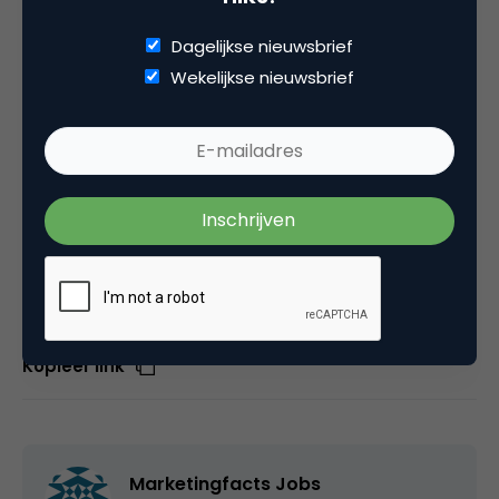
Dagelijkse nieuwsbrief
Voel jij je aangesproken? Stuur dan jouw sollicitatie
Wekelijkse nieuwsbrief
met cv naar Carlo Caunter,
{encode=”carlo@greenorange.com”
title=”carlo@greenorange.com”} . Voor meer
informatie of vragen over deze functie kun je bellen
op: 0541-295959.
Deel dit artikel
Kopieer link
Marketingfacts Jobs