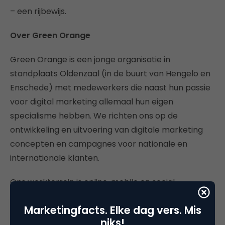
– een rijbewijs.
Over Green Orange
Green Orange is een jonge organisatie in
standplaats Oldenzaal (in de buurt van Hengelo en
Enschede) met medewerkers die naast hun passie
voor digital marketing allemaal hun eigen
specialisme hebben. We richten ons op de
ontwikkeling en uitvoering van digitale marketing
concepten en campagnes voor nationale en
internationale klanten.
Ons werkterrein is online, mobile en social
marketing en we werken voor o.a. BP, BP Global,
Marketingfacts. Elke dag vers. Mis
Philips Healthcare, Blokker, Leen Bakker, Bakker
niks!
Bart en Central Beheer Achmea