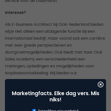
service voor de thuismarkt.
Interesse?
Als E-business Architect bij Océ-Nederland bieden
wij je niet alleen een uitdagende functie bij een
internationaal bedrijf, maar vooral ook een carrière
met zeer goede perspectieven en
doorgroeimogelijkheden. Océ biedt met haar Océ
Sales Academy een verscheidenheid aan
trainingen, opleidingen en mogelijkheden voor
loopbaanontwikkeling. Wij bieden o.a:
– Een uitdagende functie met ruimte voor
persoonlijke visie;
Marketingfacts. Elke dag vers. Mis
niks!
– Veel verantwoordelijkheid m.b.t. het online beleid;
Dagelijkse nieuwsbrief