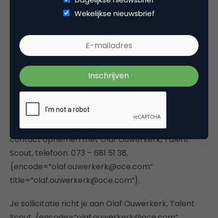
– Marktconform salaris;
Wekelijkse nieuwsbrief
– 37 vakantiedagen per jaar op fulltime basis;
– 13e maand;
– Goede opleidings- en ontwikkelmogelijkheden;
– Computerfaciliteiten.
Wil je meer weten over deze functie, dan kun je
contact opnemen met Olaf Ouwerkerk, Talent
Scout, telefoon: 073 – 681 51 38,
{encode=”olaf.ouwerkerk@oce.com”
title=”olaf.ouwerkerk@oce.com”}.
Je sollicitatie richt je aan Olaf Ouwerkerk, Talent
Scout, {encode=”olaf.ouwerkerk@oce.com”