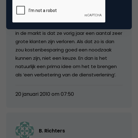
Barrie de Vries
Interessante uitleg van Tribal-IM. Het gerucht
in de markt is dat ze vorig jaar een aantal zeer
grote klanten zijn verloren. Als dat zo is dan
zou kostenbesparing goed een noodzaak
kunnen zijn, niet een keuze. En dan is het
natuurlijk een prima idee om het te brengen
als ‘een verbetering van de dienstverlening’.
20 januari 2010 om 07:50
B. Richters