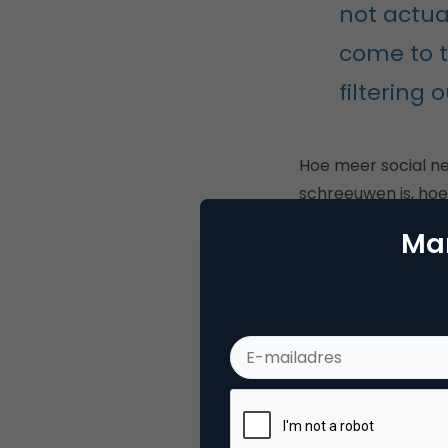
not actual
come to t
filtering o
Hoe meer social ne
schreeuwen is, hoe
we waarde kunnen 
Mar
Deel dit artikel
Matth