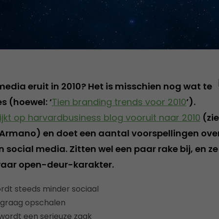
media eruit in 2010? Het is misschien nog wat te
es (hoewel: ‘
Tien branding trends voor 2010
’).
ijkt op harvardbusiness blog vooruit naar 2010
(zi
Armano) en doet een aantal voorspellingen ove
 social media. Zitten wel een paar rake bij, en z
waar open-deur-karakter.
rdt steeds minder sociaal
n graag opschalen
 wordt een serieuze zaak