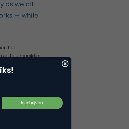
y as we all
orks — while
aan het
uis hoe moeilijker
iks!