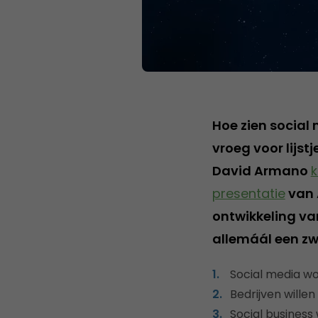
Hoe zien social 
vroeg voor lijstj
David Armano
k
presentatie
van 
ontwikkeling van
allemáál een z
Social media wo
Bedrijven wille
Social business