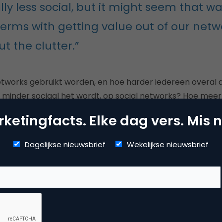
ly less social, but it might seem that wa
erms with getting value out of our netw
ut the clutter.”
tworks gebruikt worden, en hoe harder iedereen overal 
 minder sociaal het wordt, op social networks? Hoe meer r
halen uit onze social network contacten?
ketingfacts. Elke dag vers. Mis n
Dagelijkse nieuwsbrief
Wekelijkse nieuwsbrief
Kopieer link
ijs van den Broek