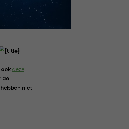
e ook
deze
r de
e hebben niet