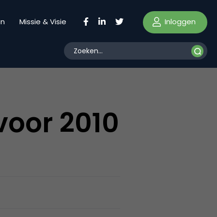
Inloggen
en
Missie & Visie
voor 2010