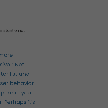
instantie niet
 more
ive.” Not
er list and
 user behavior
ppear in your
Perhaps it’s