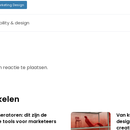
rketing Design
ility & design
 reactie te plaatsen.
kelen
ratoren: dit zijn de
Van k
e tools voor marketeers
desig
creat