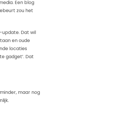
 media. Een blog
gebeurt zou het
e-update. Dat wil
staan en oude
nde locaties
te gadget’. Dat
s minder, maar nog
ijk.