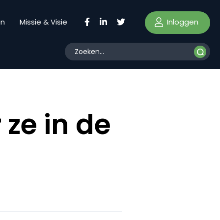
Inloggen
en
Missie & Visie
 ze in de