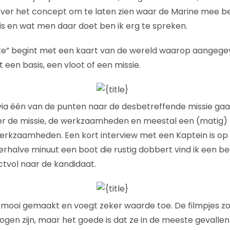
 Over het concept om te laten zien waar de Marine mee bez
is en wat men daar doet ben ik erg te spreken.
e” begint met een kaart van de wereld waarop aangegev
t een basis, een vloot of een missie.
via één van de punten naar de desbetreffende missie gaan
r de missie, de werkzaamheden en meestal een (matig) 
rkzaamheden. Een kort interview met een Kaptein is op 
halve minuut een boot die rustig dobbert vind ik een beet
ctvol naar de kandidaat.
 mooi gemaakt en voegt zeker waarde toe. De filmpjes z
gen zijn, maar het goede is dat ze in de meeste gevallen