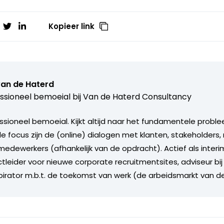
Kopieer link
van de Haterd
ssioneel bemoeial bij
Van de Haterd Consultancy
ssioneel bemoeial. Kijkt altijd naar het fundamentele proble
ale focus zijn de (online) dialogen met klanten, stakeholder
edewerkers (afhankelijk van de opdracht). Actief als inte
tleider voor nieuwe corporate recruitmentsites, adviseur bij
spirator m.b.t. de toekomst van werk (de arbeidsmarkt van d