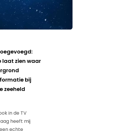
 toegevoegd:
 laat zien waar
ergrond
formatie bij
ze zeeheld
ook in de TV
aag heeft mij
t een echte