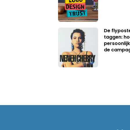
De flypost
taggen: ho
persoonlij
de campa