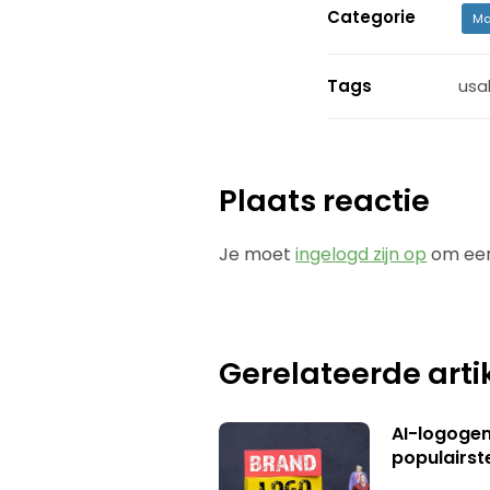
Categorie
Ma
Tags
usab
Plaats reactie
Je moet
ingelogd zijn op
om een
Gerelateerde arti
AI-logogene
populairst