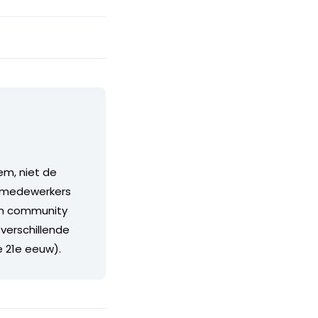
em, niet de
s, medewerkers
rim community
 verschillende
e 21e eeuw).