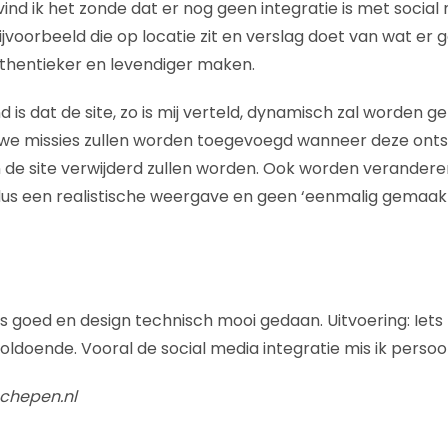
ind ik het zonde dat er nog geen integratie is met social
jvoorbeeld die op locatie zit en verslag doet van wat er 
thentieker en levendiger maken.
d is dat de site, zo is mij verteld, dynamisch zal worden g
uwe missies zullen worden toegevoegd wanneer deze ont
n de site verwijderd zullen worden. Ook worden verandere
dus een realistische weergave en geen ‘eenmalig gemaak
is goed en design technisch mooi gedaan. Uitvoering: Iet
ldoende. Vooral de social media integratie mis ik persoonl
chepen.nl