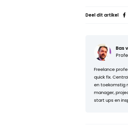
Deel dit artikel
Bas 
Profe
Freelance profe
quick fix. Centr
en toekomstig m
manager, projec
start ups en in