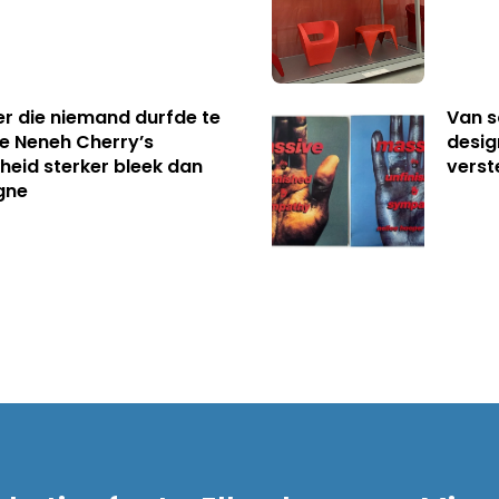
er die niemand durfde te
Van s
e Neneh Cherry’s
desig
kheid sterker bleek dan
verst
gne