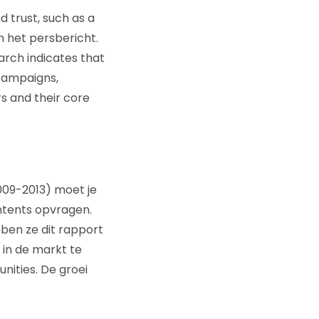
 trust, such as a
n het persbericht.
arch indicates that
campaigns,
rs and their core
009-2013) moet je
ontents opvragen.
ben ze dit rapport
in de markt te
ities. De groei