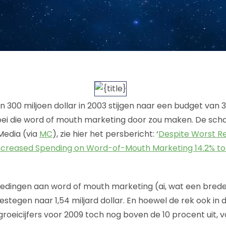
300 miljoen dollar in 2003 stijgen naar een budget van 3 m
oei die word of mouth marketing door zou maken. De schat
Media (via
MC
), zie hier het persbericht: ‘
Despite Worst Re
creased Spending on Word-of-Mouth Marketing 14.2% to $1
stedingen aan word of mouth marketing (ai, wat een brede
stegen naar 1,54 miljard dollar. En hoewel de rek ook in 
groeicijfers voor 2009 toch nog boven de 10 procent uit, 