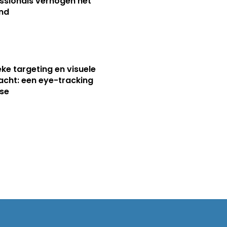
ssionals verhogen het
nd
ieke targeting en visuele
cht: een eye-tracking
se