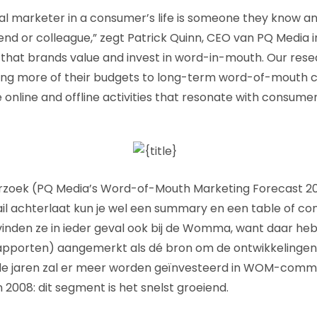
al marketer in a consumer’s life is someone they know and
end or colleague,” zegt Patrick Quinn, CEO van PQ Media i
 that brands value and invest in word-in-mouth. Our rese
ting more of their budgets to long-term word-of-mouth 
 online and offline activities that resonate with consume
erzoek (PQ Media’s Word-of-Mouth Marketing Forecast 2
mail achterlaat kun je wel een summary en een table of c
inden ze in ieder geval ook bij de Womma, want daar heb
apporten) aangemerkt als dé bron om de ontwikkelingen 
e jaren zal er meer worden geïnvesteerd in WOM-commun
 2008: dit segment is het snelst groeiend.