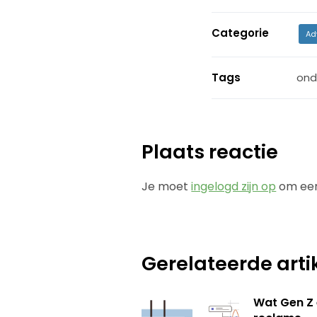
Categorie
Ad
Tags
ond
Plaats reactie
Je moet
ingelogd zijn op
om een
Gerelateerde arti
Wat Gen Z 