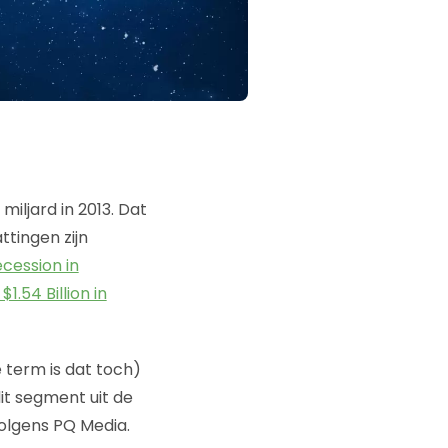
iljard in 2013. Dat
tingen zijn
cession in
.54 Billion in
 term is dat toch)
dit segment uit de
volgens PQ Media.