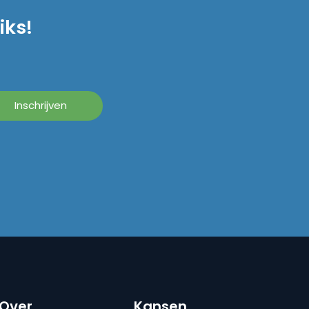
iks!
Over
Kansen