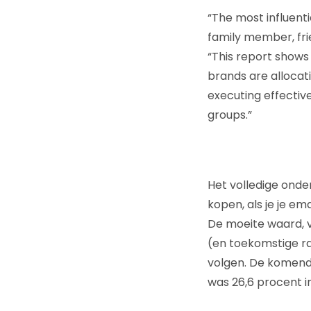
“The most influenti
family member, fri
“This report shows
brands are alloca
executing effective
groups.”
Het volledige ond
kopen, als je je e
De moeite waard, v
(en toekomstige r
volgen. De komend
was 26,6 procent in