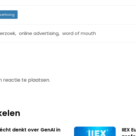
vertising
erzoek
,
online advertising
,
word of mouth
 reactie te plaatsen.
kelen
écht denkt over GenAI in
IIEX 