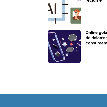
reclame
Online gok
de risico’
consumen