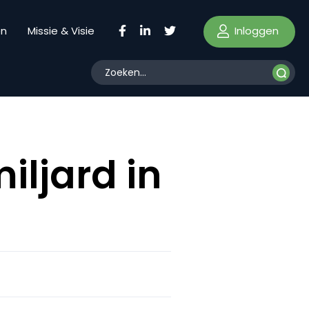
Inloggen
en
Missie & Visie
ljard in