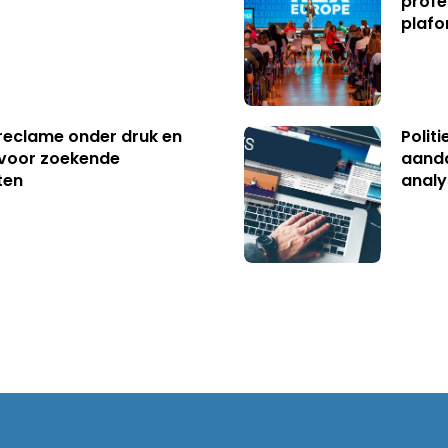
profe
plafo
reclame onder druk en
Polit
s voor zoekende
aanda
ten
analy