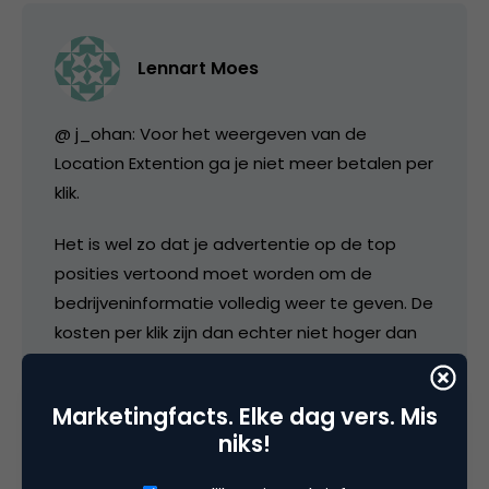
Lennart Moes
@ j_ohan: Voor het weergeven van de
Location Extention ga je niet meer betalen per
klik.
Het is wel zo dat je advertentie op de top
posities vertoond moet worden om de
bedrijveninformatie volledig weer te geven. De
kosten per klik zijn dan echter niet hoger dan
die van een advertentie zonder Location
Extention die op de top posities wordt
Marketingfacts. Elke dag vers. Mis
weergegeven.
niks!
Als er daadwerkelijk meer bezoekers op de