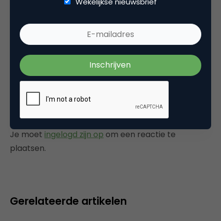
Wekelijkse nieuwsbrief
gaan als het gaat om de klanttevredenheid
van je bedrijf? Nog even los van het feit
hoeveel klanten er afscheid hebben genomen
van Ziggo.
10 juli 2009 om 05:01
Plaats reactie
Je moet
ingelogd zijn op
om een reactie te
plaatsen.
Gerelateerde artikelen