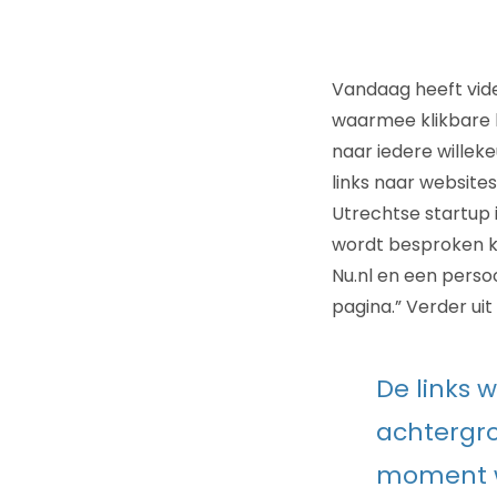
Vandaag heeft vi
waarmee klikbare l
naar iedere willek
links naar website
Utrechtse startup 
wordt besproken k
Nu.nl en een perso
pagina.” Verder uit
De links 
achtergro
moment w