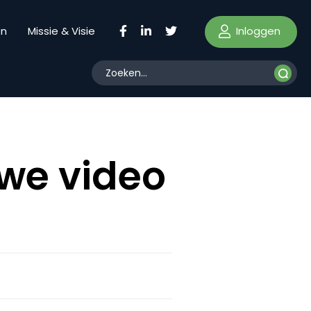
Inloggen
en
Missie & Visie
uwe video