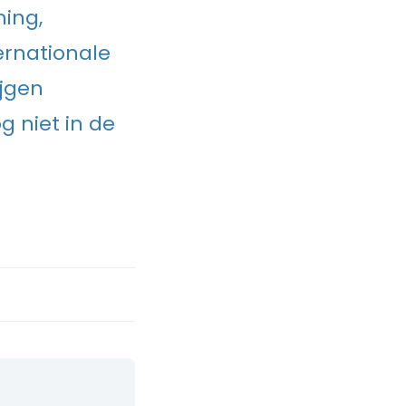
hing,
ernationale
ijgen
 niet in de