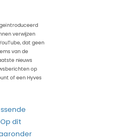
 geïntroduceerd
nnen verwijzen
 YouTube, dat geen
llems van de
laatste nieuws
uwsberichten op
ount of een Hyves
assende
Op dit
waaronder