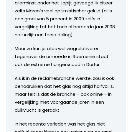
allerminst onder het tapijt geveegd. Ik citeer
zelfs Marco’s veel optimistischer geluid (al is
een groei van 5 procent in 2009 zelfs in
vergelijking tot het toch al beroerde jaar 2008
natuurlijk een forse daling).
Maar zo kun je alles wel wegrelativeren:
tegenover de armoede in Roemenië staat
ook de extreme hongersnood in Darfur.
Als ik in de reclamebranche werkte, zou ik ook
benadrukken dat het glas nog altijd halfvol is,
maar feit is dat de branche – ook online – in
vergelijking met voorgaande jaren in een
duikvlucht is geraakt.
In het recente verleden was het glas niet
halfvol, maar klotste het water over de rand.