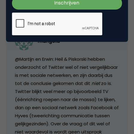
8 juni 2009 om 19:22
mangold
@Martijn en Erwin: Heil & Piskorski hebben
onderzocht of Twitter wel of niet vergelijkbaar
is met sociale netwerken, en zijn daarbij dus
tot de conclusie gekomen dat dit
niet
zo is.
Twitter blijkt veel meer op bijvoorbeeld TV
(éénrichting roepen naar de massa) te lijken,
dan op een sociaal netwerk zoals Facebook of
Hyves (tweerichting communicatie tussen
gelijkgezinden). Over de vraag of dit wel of
niet waardevol is wordt geen uitspraak