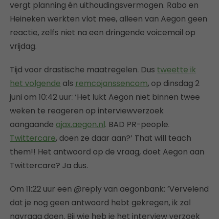
vergt planning én uithoudingsvermogen. Rabo en
Heineken werkten vlot mee, alleen van Aegon geen
reactie, zelfs niet na een dringende voicemail op
vrijdag.
Tijd voor drastische maatregelen. Dus
tweette ik
het volgende
als
remcojanssencom
, op dinsdag 2
juni om 10:42 uur: ‘Het lukt Aegon niet binnen twee
weken te reageren op interviewverzoek
aangaande
ajax.aegon.nl
. BAD PR-people.
Twittercare
, doen ze daar aan?’ That will teach
them!! Het antwoord op de vraag, doet Aegon aan
Twittercare? Ja dus.
Om 11:22 uur een @reply van aegonbank: ‘Vervelend
dat je nog geen antwoord hebt gekregen, ik zal
navraag doen. Bij wie heb je het interview verzoek