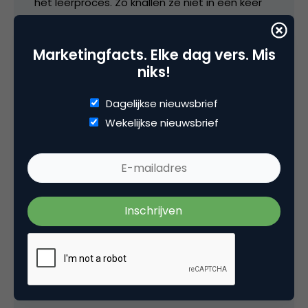
het leerproces. Zo knallen ze niet in een keer
een community rond Ajax het web op, maar
kijken eerst het kunstje af bij de voetbalclub.
Marketingfacts. Elke dag vers. Mis
niks!
8 juni 2009 om 06:44
Dagelijkse nieuwsbrief
Wekelijkse nieuwsbrief
Joleen
Twittercare… tot nu toe nooit van gehoord. Erg
interessant hoe een hype wordt uitgewerkt
tot een volwaardig marketing instrument.
8 juni 2009 om 11:08