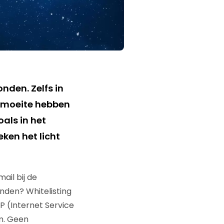
nden. Zelfs in
r moeite hebben
als in het
ken het licht
ail bij de
nden? Whitelisting
P (Internet Service
m. Geen