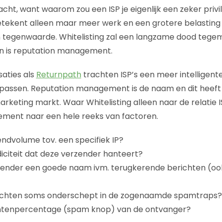
cht, want waarom zou een ISP je eigenlijk een zeker priv
tekent alleen maar meer werk en een grotere belasting 
n tegenwaarde. Whitelisting zal een langzame dood tege
n is reputation management.
aties als
Returnpath
trachten ISP’s een meer intelligen
e passen. Reputation management is de naam en dit heeft 
keting markt. Waar Whitelisting alleen naar de relatie IS
ment naar een hele reeks van factoren.
endvolume tov. een specifiek IP?
diciteit dat deze verzender hanteert?
zender een goede naam ivm. terugkerende berichten (oo
ichten soms onderschept in de zogenaamde spamtraps?
chtenpercentage (spam knop) van de ontvanger?