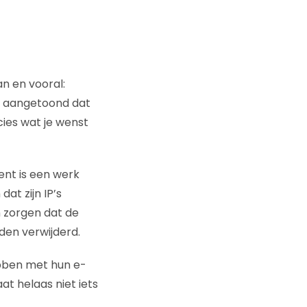
an en vooral:
ft aangetoond dat
cies wat je wenst
ent is een werk
at zijn IP’s
 zorgen dat de
den verwijderd.
hebben met hun e-
at helaas niet iets