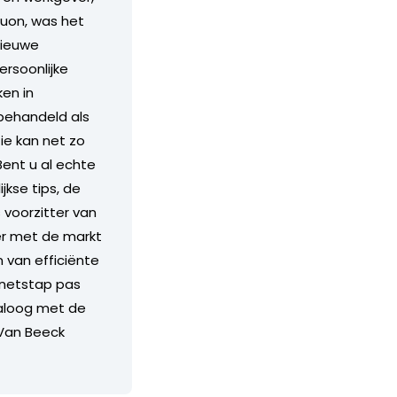
Luon, was het
nieuwe
ersoonlijke
ken in
behandeld als
ie kan net zo
Bent u al echte
kse tips, de
 voorzitter van
er met de markt
 van efficiënte
rnetstap pas
dialoog met de
 Van Beeck