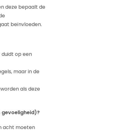
en deze bepaalt de
de
gaat beïnvloeden.
s duidt op een
egels, maar in de
 worden als deze
m gevoeligheid)?
in acht moeten