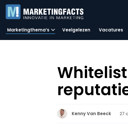
Marketingthema’s
Veelgelezen
Vacatures
Whitelist
reputat
27 a
Kenny Van Beeck