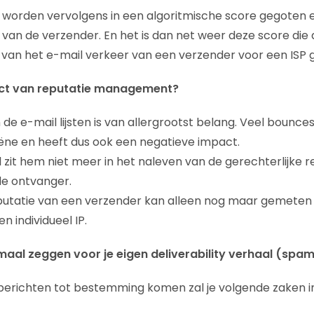
 worden vervolgens in een algoritmische score gegoten 
 van de verzender. En het is dan net weer deze score die 
van het e-mail verkeer van een verzender voor een ISP 
act van reputatie management?
 de e-mail lijsten is van allergrootst belang. Veel bounce
giëne en heeft dus ook een negatieve impact.
 zit hem niet meer in het naleven van de gerechterlijke r
de ontvanger.
eputatie van een verzender kan alleen nog maar gemeten
n individueel IP.
emaal zeggen voor je eigen deliverability verhaal (spa
e berichten tot bestemming komen zal je volgende zaken 