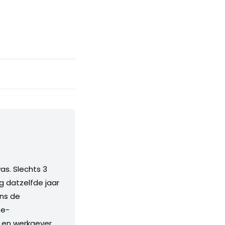
as. Slechts 3
 datzelfde jaar
ens de
 e-
 en werkgever,