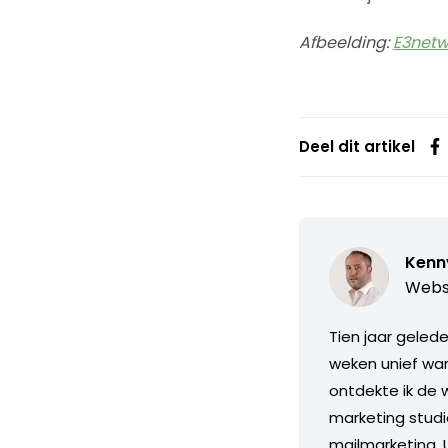
Afbeelding:
E3netw
Deel dit artikel
Kenn
Webs
Tien jaar geled
weken unief wa
ontdekte ik de 
marketing studi
mailmarketing. 