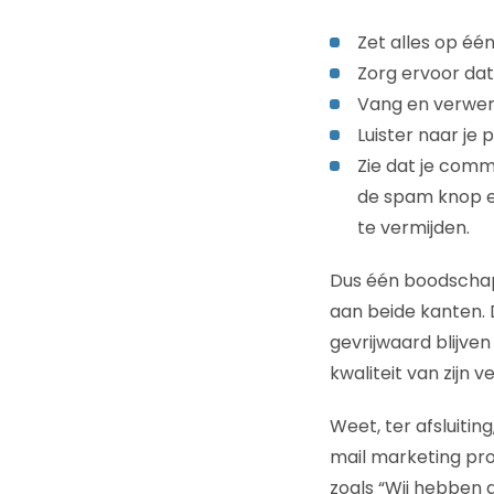
Zet alles op één
Zorg ervoor dat
Vang en verwerk 
Luister naar je
Zie dat je comm
de spam knop een
te vermijden.
Dus één boodschap 
aan beide kanten. 
gevrijwaard blijve
kwaliteit van zijn
Weet, ter afsluitin
mail marketing prov
zoals “Wij hebben d