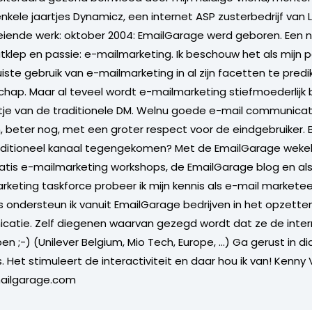
enkele jaartjes Dynamicz, een internet ASP zusterbedrijf van 
oeiende werk: oktober 2004: EmailGarage werd geboren. Een 
atklep en passie: e-mailmarketing. Ik beschouw het als mijn p
iste gebruik van e-mailmarketing in al zijn facetten te predi
hap. Maar al teveel wordt e-mailmarketing stiefmoederlijk 
rtje van de traditionele DM. Welnu goede e-mail communicat
n, beter nog, met een groter respect voor de eindgebruiker. 
raditioneel kanaal tegengekomen? Met de EmailGarage wekelij
atis e-mailmarketing workshops, de EmailGarage blog en als
rketing taskforce probeer ik mijn kennis als e-mail markete
s ondersteun ik vanuit EmailGarage bedrijven in het opzetten
catie. Zelf diegenen waarvan gezegd wordt dat ze de inte
n ;-) (Unilever Belgium, Mio Tech, Europe, ...) Ga gerust in 
. Het stimuleert de interactiviteit en daar hou ik van! Kenny
ilgarage.com