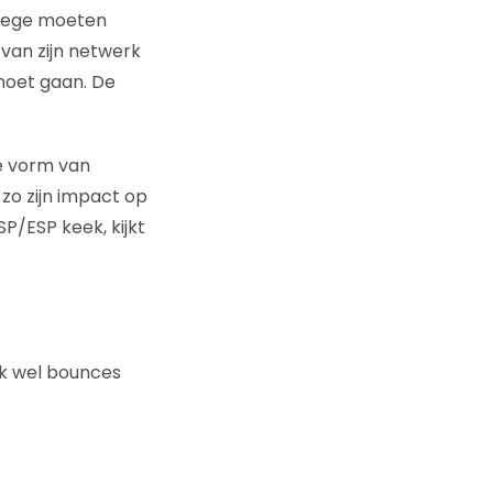
ilege moeten
van zijn netwerk
moet gaan. De
te vorm van
zo zijn impact op
P/ESP keek, kijkt
k wel bounces