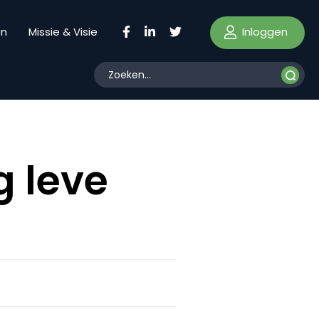
Inloggen
en
Missie & Visie
g leve