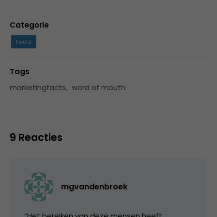
Categorie
Facts
Tags
marketingfacts
,
word of mouth
9 Reacties
mgvandenbroek
“Het bereiken van deze mensen heeft