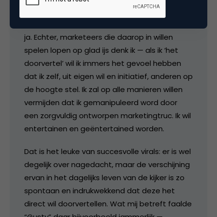
YouTube genereert een hoop Word-Of-Mouth
ja. Echter, marketeers die daarop in willen
spelen lopen op glad ijs denk ik — als ik ‘het
doorvertel’ wil ik immers het gevoel hebben
dat ik zelf, uit eigen wil en initiatief, anderen op
de hoogte stel. Ik zal op alle manieren willen
vermijden dat ik gemanipuleerd word door
een zorgvuldig ontworpen marketingtruc. Ik wil
entertainen en geëntertained worden.
Dat is het leuke van succesvolle virals: er is wel
degelijk over nagedacht, maar de verschijning
ervan in het dagelijks leven van de kijker is zo
spontaan en indrukwekkend dat deze het
direct wil doorvertellen. Wat mij betreft faalde
“Gusty” daar bijvoorbeeld jammerlijk —