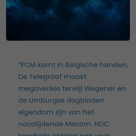
“PCM komt in Belgische handen,
De Telegraaf maakt
megaverlies terwijl Wegener en
de Limburgse dagbladen
eigendom zijn van het
noodlijdende Mecom. NDC
kondigde ontslag aan voor