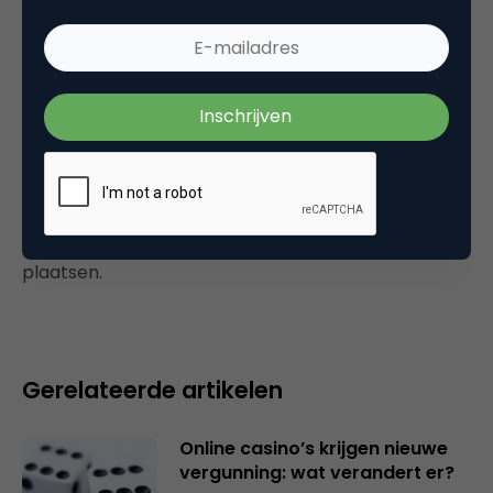
Yeah that’s what I’m talking about ban–ybice
work!
12 juli 2016 om 05:13
Plaats reactie
Je moet
ingelogd zijn op
om een reactie te
plaatsen.
Gerelateerde artikelen
Online casino’s krijgen nieuwe
vergunning: wat verandert er?