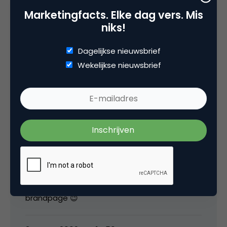
offline en online economie!
Marketingfacts. Elke dag vers. Mis
niks!
3 maart 2009 om 10:31
Dagelijkse nieuwsbrief
Wekelijkse nieuwsbrief
Mark de Bruin
Leuke video! Vanmorgen had ik Steven Kraal
op bezoek van Netlog (Country Manager) en
die vertelde mij ook dit verhaal. Ik ga het eens
testen, want het klinkt best interessant. Ik heb
net mijn logingegevens binnen van de
brandpage 😉