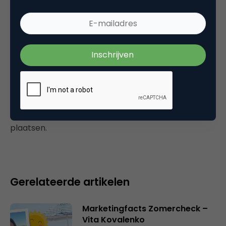
Marco, zo’n beetje alles op MobileCowboys ;-).
Die zijn er met 4 man sterk.
18 februari 2009 om 12:41
Plaats reactie
Je moet
ingelogd zijn op
om een reactie te
plaatsen.
Gerelateerde artikelen
Marketingfacts Zomercheck –
Vita Kovalenko