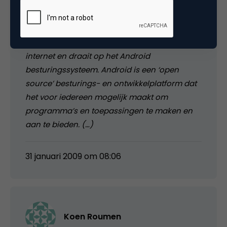
De Google Phone is sinds deze week exclusief
verkrijgbaar voor het Nederlandse publiek bij
T-Mobile. De G1 is geschikt voor mobiel
internet en draait op het Android
besturingssysteem. Android is een ‘open
source’ besturings- en ontwikkelplatform dat
het voor iedereen mogelijk maakt om
programma’s en toepassingen te maken en
aan te bieden. (…)
31 januari 2009 om 08:06
Koen Roumen