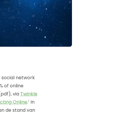
e social network
% of online
pdf), via
Twinkle
cting Online
.’ In
van de stand van