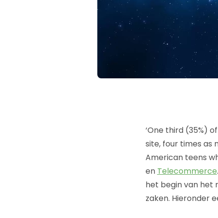
‘One third (35%) of
site, four times as
American teens who 
en
Telecommerce
het begin van het 
zaken. Hieronder een