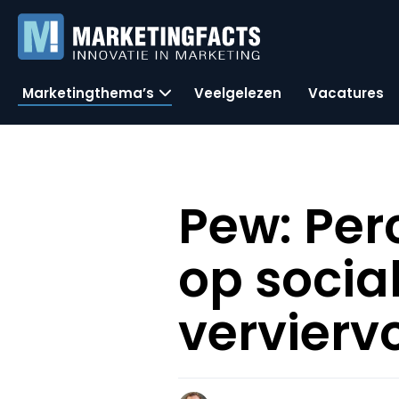
Marketingthema’s
Veelgelezen
Vacatures
Pew: Pe
op socia
vervierv