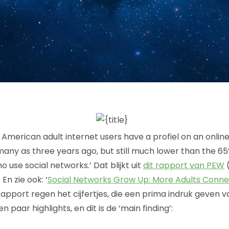
 American adult internet users have a profiel on an onlin
 many as three years ago, but still much lower than the 65
use social networks.’ Dat blijkt uit
dit rapport van PEW
(
. En zie ook: ‘
Social Networks Grow Up: More Adults Conne
rapport regen het cijfertjes, die een prima indruk geven 
 paar highlights, en dit is de ‘main finding’: