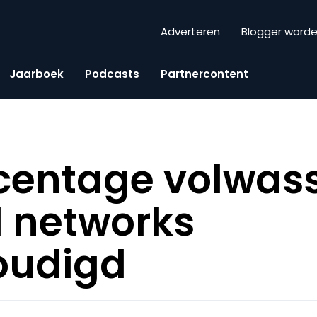
Adverteren
Blogger word
Jaarboek
Podcasts
Partnercontent
rcentage volwas
l networks
oudigd