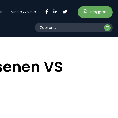
Inloggen
en
Missie & Visie
senen VS