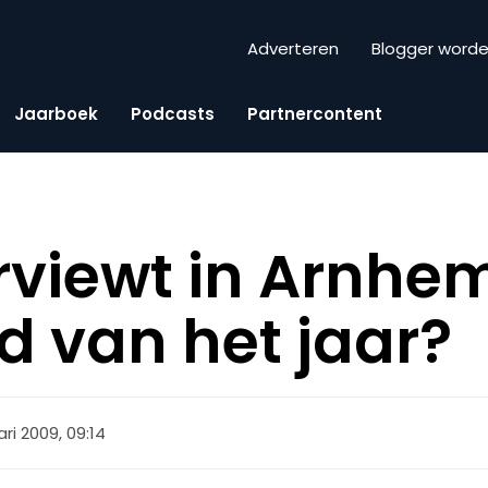
Adverteren
Blogger word
Jaarboek
Podcasts
Partnercontent
rviewt in Arnhem
d van het jaar?
ari 2009, 09:14