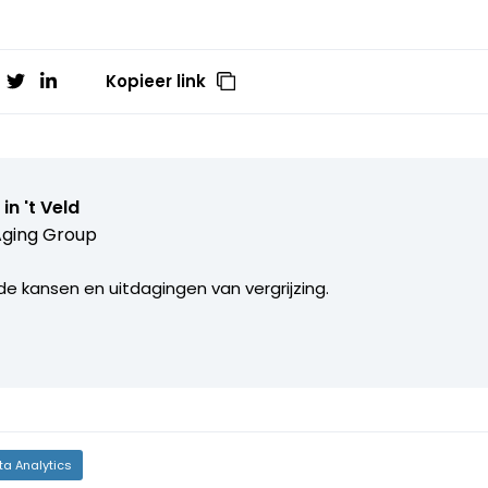
Kopieer link
 in 't Veld
Aging Group
e kansen en uitdagingen van vergrijzing.
ta Analytics