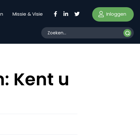
Inloggen
en
Missie & Visie
: Kent u