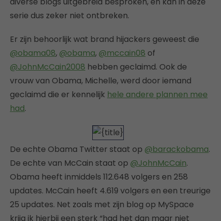
diverse blogs uitgebreid besproken, en kan in deze
serie dus zeker niet ontbreken.
Er zijn behoorlijk wat brand hijackers geweest die
@obama08
,
@obama
,
@mccain08
of
@JohnMcCain2008
hebben geclaimd. Ook de
vrouw van Obama, Michelle, werd door iemand
geclaimd die er kennelijk
hele andere plannen mee
had
.
De echte Obama Twitter staat op
@barackobama
.
De echte van McCain staat op
@JohnMcCain
.
Obama heeft inmiddels 112.648 volgers en 258
updates. McCain heeft 4.619 volgers en een treurige
25 updates. Net zoals met zijn blog op MySpace
krijg ik hierbij een sterk “had het dan maar niet