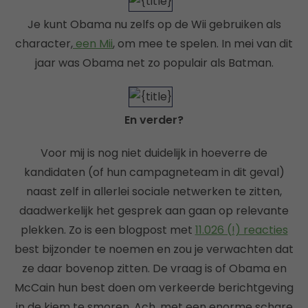
Je kunt Obama nu zelfs op de Wii gebruiken als
character,
een Mii
, om mee te spelen. In mei van dit
jaar was Obama net zo populair als Batman.
En verder?
Voor mij is nog niet duidelijk in hoeverre de
kandidaten (of hun campagneteam in dit geval)
naast zelf in allerlei sociale netwerken te zitten,
daadwerkelijk het gesprek aan gaan op relevante
plekken. Zo is een blogpost met
11.026 (!) reacties
best bijzonder te noemen en zou je verwachten dat
ze daar bovenop zitten. De vraag is of Obama en
McCain hun best doen om verkeerde berichtgeving
in de kiem te smoren. Ach, met een enorme schare