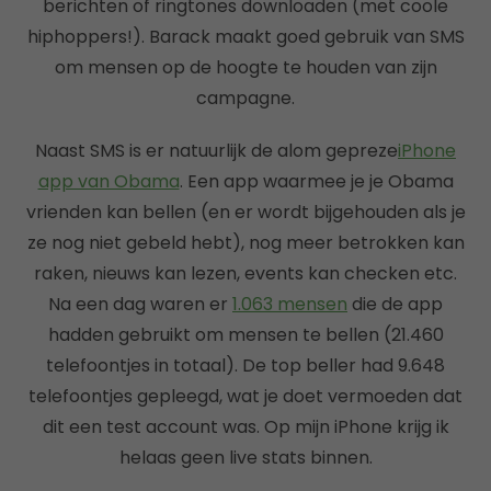
berichten of ringtones downloaden (met coole
hiphoppers!). Barack maakt goed gebruik van SMS
om mensen op de hoogte te houden van zijn
campagne.
Naast SMS is er natuurlijk de alom gepreze
iPhone
app van Obama
. Een app waarmee je je Obama
vrienden kan bellen (en er wordt bijgehouden als je
ze nog niet gebeld hebt), nog meer betrokken kan
raken, nieuws kan lezen, events kan checken etc.
Na een dag waren er
1.063 mensen
die de app
hadden gebruikt om mensen te bellen (21.460
telefoontjes in totaal). De top beller had 9.648
telefoontjes gepleegd, wat je doet vermoeden dat
dit een test account was. Op mijn iPhone krijg ik
helaas geen live stats binnen.