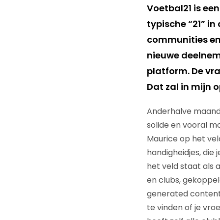
Voetbal21 is e
typische “21” i
communities en 
nieuwe deelneme
platform. De vr
Dat zal in mijn 
Anderhalve maand t
solide en vooral m
Maurice op het veld
handigheidjes, die 
het veld staat als 
en clubs, gekoppel
generated content
te vinden of je vr