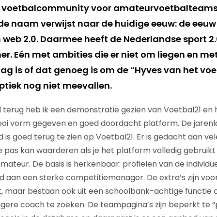
en voetbalcommunity voor amateurvoetbalteams
n de naam verwijst naar de huidige eeuw: de eeuw
web 2.0. Daarmee heeft de Nederlandse sport 2.
r. Eén met ambities die er niet om liegen en met
aag is of dat genoeg is om de “Hyves van het voe
optiek nog niet meevallen.
erug heb ik een demonstratie gezien van Voetbal21 en h
ooi vorm gegeven en goed doordacht platform. De jarenl
 is goed terug te zien op Voetbal21. Er is gedacht aan vel
je pas kan waarderen als je het platform volledig gebruikt 
amateur. De basis is herkenbaar: profielen van de individu
d aan een sterke competitiemanager. De extra’s zijn voor
, maar bestaan ook uit een schoolbank-achtige functi
oegere coach te zoeken. De teampagina’s zijn beperkt te 