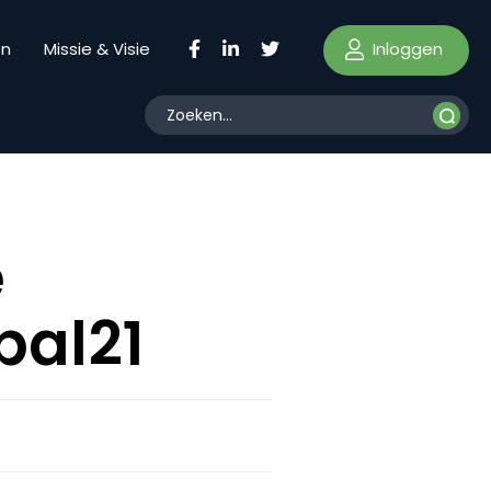
Inloggen
en
Missie & Visie
e
bal21