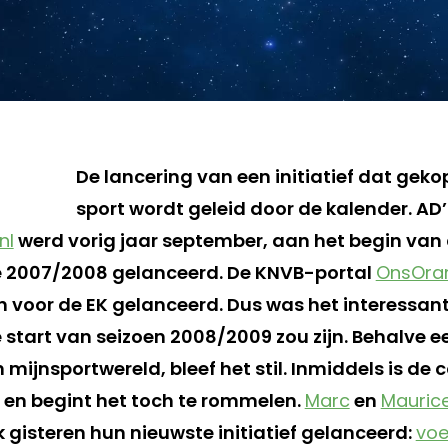
De lancering van een initiatief dat geko
sport wordt geleid door de kalender. AD’
nl
werd vorig jaar september, aan het begin van
e 2007/2008 gelanceerd. De KNVB-portal
OnsOra
en voor de EK gelanceerd. Dus was het interessan
 start van seizoen 2008/2009 zou zijn. Behalve e
 mijnsportwereld, bleef het stil. Inmiddels is de 
en begint het toch te rommelen.
Marc
en
Mauric
 gisteren hun nieuwste initiatief gelanceerd:
voe