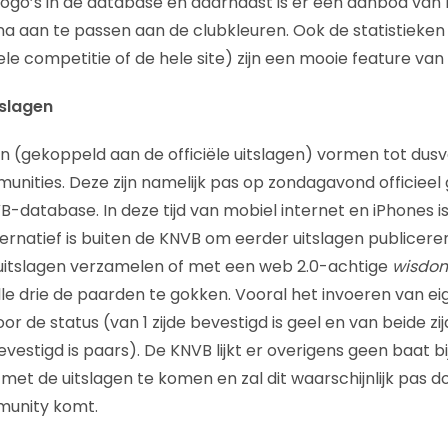
ublogo’s in de database en daarnaast is er een aanbod van
na aan te passen aan de clubkleuren. Ook de statistieke
ele competitie of de hele site) zijn een mooie feature va
tslagen
ken (gekoppeld aan de officiële uitslagen) vormen tot dusve
nities. Deze zijn namelijk pas op zondagavond officieel 
B-database. In deze tijd van mobiel internet en iPhones i
ternatief is buiten de KNVB om eerder uitslagen publicere
e uitslagen verzamelen of met een web 2.0-achtige
wisdom
alle drie de paarden te gokken. Vooral het invoeren van e
or de status (van 1 zijde bevestigd is geel en van beide z
vestigd is paars). De KNVB lijkt er overigens geen baat 
et de uitslagen te komen en zal dit waarschijnlijk pas do
munity komt.