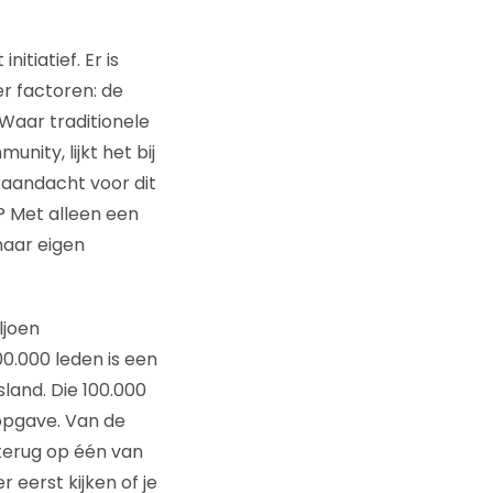
itiatief. Er is
r factoren: de
Waar traditionele
ity, lijkt het bij
 aandacht voor dit
? Met alleen een
haar eigen
ljoen
0.000 leden is een
land. Die 100.000
opgave. Van de
 terug op één van
 eerst kijken of je