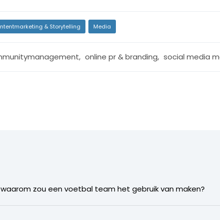
ntentmarketing & Storytelling
Media
mmunitymanagement
,
online pr & branding
,
social media m
aar waarom zou een voetbal team het gebruik van maken?