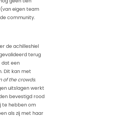
 nog geen tien
n (van eigen team
n de community.
r de achilleshiel
gevalideerd terug
s dat een
n. Dit kan met
 of the crowds
.
igen uitslagen werkt
ijden bevestigd rood
bij te hebben om
en als zij met haar