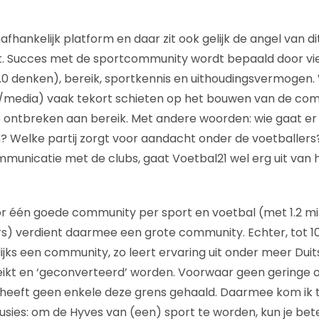
fhankelijk platform en daar zit ook gelijk de angel van dit in
 Succes met de sportcommunity wordt bepaald door vie
 denken), bereik, sportkennis en uithoudingsvermogen. 
/media) vaak tekort schieten op het bouwen van de commun
e ontbreken aan bereik. Met andere woorden: wie gaat er
en? Welke partij zorgt voor aandacht onder de voetballers
ommunicatie met de clubs, gaat Voetbal21 wel erg uit van 
oor één goede community per sport en voetbal (met 1.2 mi
) verdient daarmee een grote community. Echter, tot 10
ks een community, zo leert ervaring uit onder meer Duits
ikt en ‘geconverteerd’ worden. Voorwaar geen geringe 
en heeft geen enkele deze grens gehaald. Daarmee kom ik
sies: om de Hyves van (een) sport te worden, kun je beter