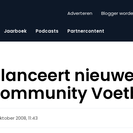
Adverteren
Blogger word
Jaarboek
Podcasts
Partnercontent
lanceert nieuw
community Voet
ktober 2008, 11:43