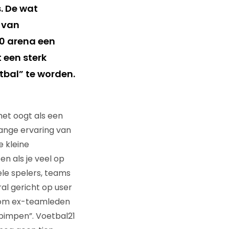
. De wat
 van
0 arena een
 een sterk
tbal” te worden.
et oogt als een
ange ervaring van
e kleine
en als je veel op
ele spelers, teams
al gericht op user
e om ex-teamleden
“pimpen”. Voetbal21