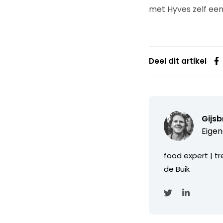
met Hyves zelf ee
Deel dit artikel
Gijs
Eigen
food expert | tr
de Buik