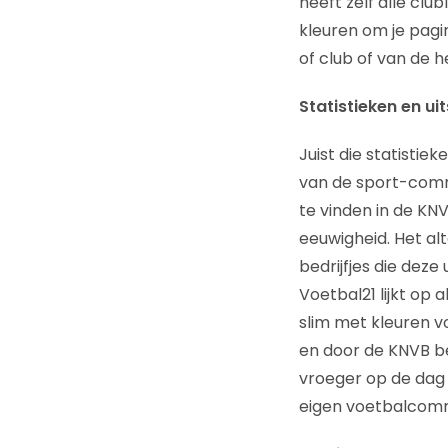
heeft zelf alle cl
kleuren om je pagi
of club of van de h
Statistieken en ui
Juist die statistie
van de sport-commu
te vinden in de KNV
eeuwigheid. Het al
bedrijfjes die dez
Voetbal21 lijkt op 
slim met kleuren vo
en door de KNVB be
vroeger op de dag m
eigen voetbalcom