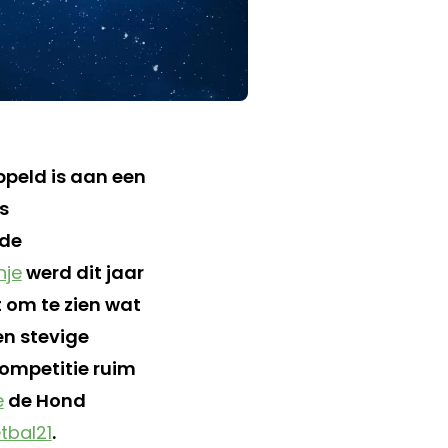
ppeld is aan een
s
 de
nje
werd dit jaar
t om te zien wat
en stevige
competitie ruim
e
de Hond
tbal21
.