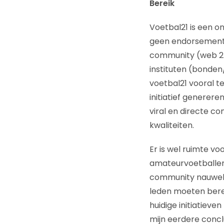
Bereik
Voetbal21 is een ona
geen endorsement.
community (web 2.0
instituten (bonden
voetbal21 vooral t
initiatief generer
viral en directe c
kwaliteiten.
Er is wel ruimte v
amateurvoetballers
community nauwelij
leden moeten bere
huidige initiatiev
mijn eerdere conclu