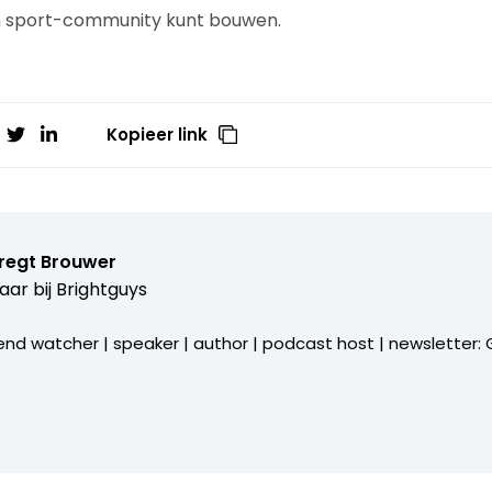
n sport-community kunt bouwen.
Kopieer link
bregt Brouwer
aar bij
Brightguys
end watcher | speaker | author | podcast host | newsletter: Gi