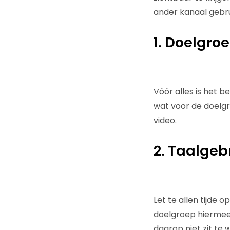
ander kanaal gebru
1. Doelgro
Vóór alles is het b
wat voor de doelgr
video.
2. Taalgeb
Let te allen tijde 
doelgroep hiermee 
daarop niet zit te w