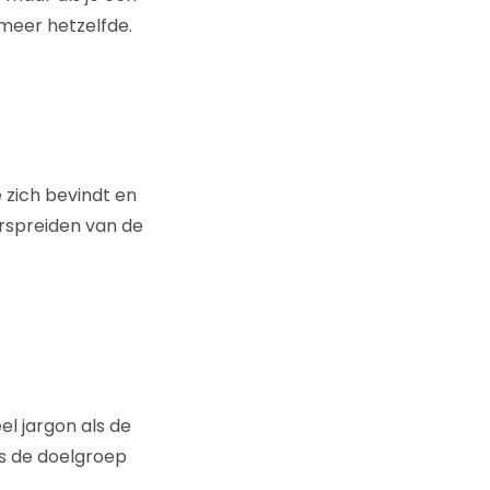
 meer hetzelfde.
e zich bevindt en
erspreiden van de
el jargon als de
ls de doelgroep