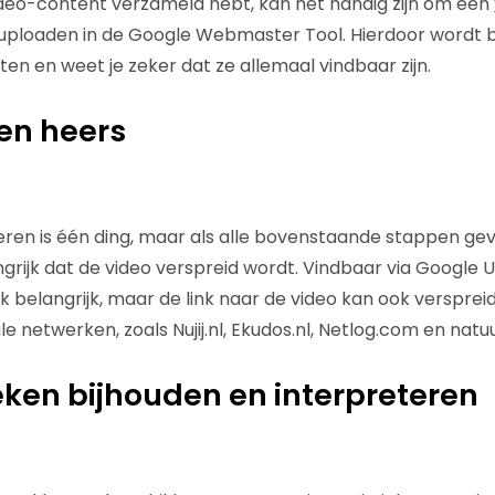
deo-content verzameld hebt, kan het handig zijn om een
ploaden in de Google Webmaster Tool. Hierdoor wordt bi
en en weet je zeker dat ze allemaal vindbaar zijn.
 en heers
ren is één ding, maar als alle bovenstaande stappen gevol
ngrijk dat de video verspreid wordt. Vindbaar via Google U
jk belangrijk, maar de link naar de video kan ook versprei
e netwerken, zoals Nujij.nl, Ekudos.nl, Netlog.com en natuur
ieken bijhouden en interpreteren