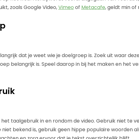
ikt, zoals Google Video,
Vimeo
of
Metacafe
, geldt min of
ep
elangrijk dat je weet wie je doelgroep is. Zoek uit waar dez
oep belangrijk is. Speel daarop in bij het maken en het v
ruik
op het taalgebruik in en rondom de video. Gebruik niet te ve
niet bekend is, gebruik geen hippe populaire woorden a
achten en zorg ervoor dat je tekst overzichtelijk blijft.