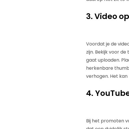
3. Video o
Voordat je de vide
zijn. Bekijk voor d
gaat uploaden. Pla
herkenbare thumbna
verhogen. Het kan z
4. YouTub
Bij het promoten v
dat een duidelijk 