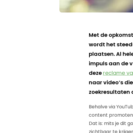
Met de opkomst 
wordt het steed
plaatsen. Al he
impuls aan de v
deze
reclame va
naar video’s die 
zoekresultaten a
Behalve via YouTub
content promoten 
Dat is: mits je dit
zichtbaar te krijge