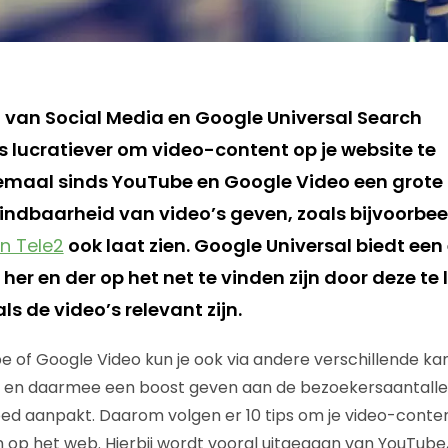
van Social Media en Google Universal Search
s lucratiever om video-content op je website te
lemaal sinds YouTube en Google Video een grote
indbaarheid van video’s geven, zoals bijvoorbee
n Tele2
ook laat zien. Google Universal biedt een
her en der op het net te vinden zijn door deze te l
ls de video’s relevant zijn.
e of Google Video kun je ook via andere verschillende ka
en daarmee een boost geven aan de bezoekersaantallen
 goed aanpakt. Daarom volgen er 10 tips om je video-conte
n op het web. Hierbij wordt vooral uitgegaan van YouTube,