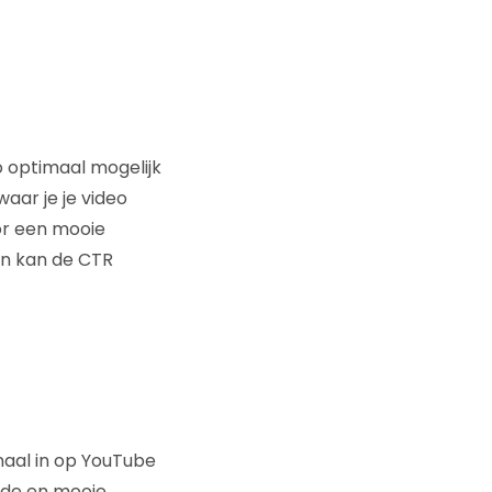
o optimaal mogelijk
waar je je video
oor een mooie
en kan de CTR
naal in op YouTube
oede en mooie