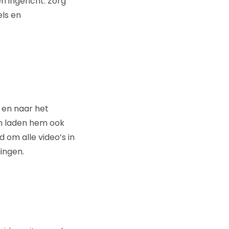
n ingericht. Zorg
els en
 en naar het
en laden hem ook
 om alle video’s in
ingen.