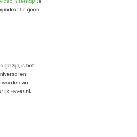
video-sitemap
te
j indexatie geen
gd zijn, is het
niversal en
d worden via
lijk Hyves.nl.