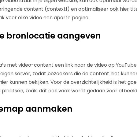
e video staat in je eigen website, kan ook optimaal worde
ingende content (context!) en optimaliseer ook hier tit
ak voor elke video een aparte pagina.
jke bronlocatie aangeven
a’s met video-content een link naar de video op YouTube
eigen server, zodat bezoekers die de content niet kunn
r kunnen bekijken. Voor de overzichtelijkheid is het goed
plaatsen, zoals dat ook vaak wordt gedaan voor afbeeld
itemap aanmaken