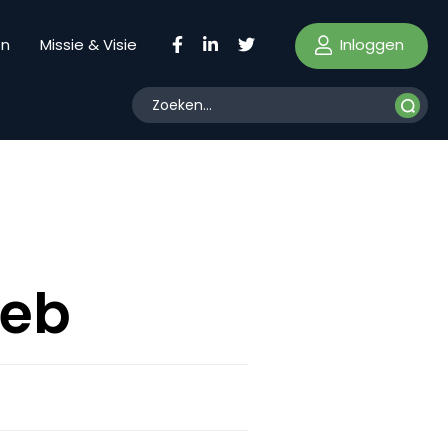
Inloggen
en
Missie & Visie
web