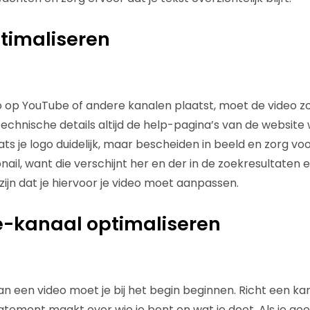
ptimaliseren
o op YouTube of andere kanalen plaatst, moet de video z
e technische details altijd de help-pagina’s van de website 
ats je logo duidelijk, maar bescheiden in beeld en zorg v
il, want die verschijnt her en der in de zoekresultaten 
ijn dat je hiervoor je video moet aanpassen.
e-kanaal optimaliseren
an een video moet je bij het begin beginnen. Richt een ka
statement maakt over wie je bent en wat je doet. Als je g