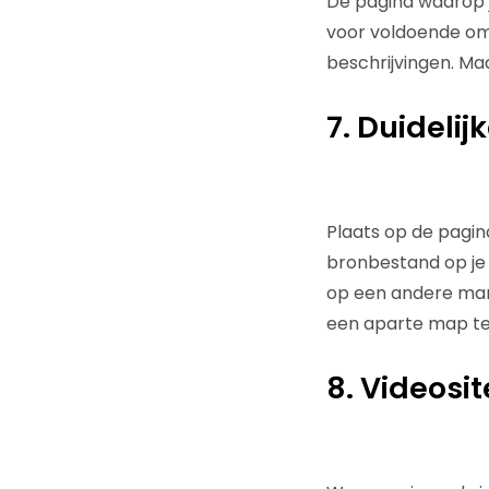
De pagina waarop j
voor voldoende omr
beschrijvingen. Ma
7. Duideli
Plaats op de pagin
bronbestand op je 
op een andere manie
een aparte map te 
8. Videos