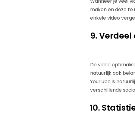
Wanneer je veel vi
maken en deze te u
enkele video verget
9. Verdeel
De video optimalise
natuurlijk ook bela
YouTube is natuurli
verschillende social
10. Statist