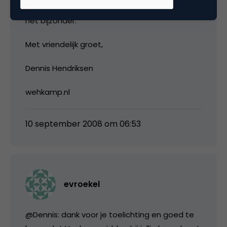
wehkamp.nl in het algemeen en de reviews in
het bijzonder.
Met vriendelijk groet,
Dennis Hendriksen
wehkamp.nl
10 september 2008 om 06:53
evroekel
@Dennis: dank voor je toelichting en goed te