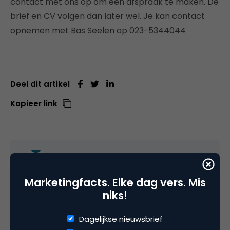
contact met ons op om een afspraak te maken. De
brief en CV volgen dan later wel. Je kan contact
opnemen met Bas Seelen op 023-5344044
Deel dit artikel
Kopieer link
Marketingfacts Jobs
Marketingfacts Jobs
Marketingfacts. Elke dag vers. Mis
niks!
Op zoek naar een baan in Marketing? Bij
Marketingfacts Jobs
vind je de leukste
Dagelijkse nieuwsbrief
marketing- en communicatievacatures.