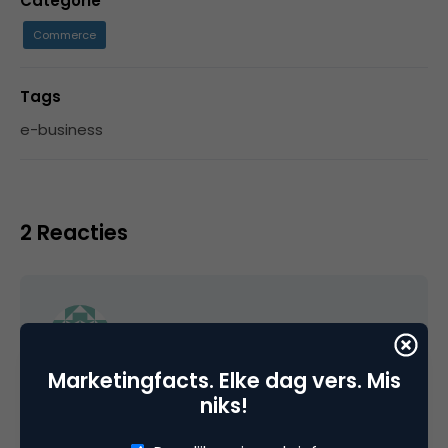
Categorie
Commerce
Tags
e-business
2 Reacties
Martijn
Marketingfacts. Elke dag vers. Mis
En toen was het even heel stil…
niks!
Ik kan me zo voorstellen dat er hier en daar