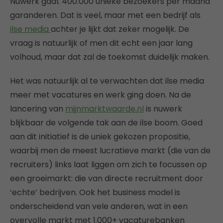
Nuwerk gaat 400.000 unieke bezoekers per maand
garanderen. Dat is veel, maar met een bedrijf als
ilse media
achter je lijkt dat zeker mogelijk. De
vraag is natuurlijk of men dit echt een jaar lang
volhoud, maar dat zal de toekomst duidelijk maken.
Het was natuurlijk al te verwachten dat ilse media
meer met vacatures en werk ging doen. Na de
lancering van
mijnmarktwaarde.nl
is nuwerk
blijkbaar de volgende tak aan de ilse boom. Goed
aan dit initiatief is de uniek gekozen propositie,
waarbij men de meest lucratieve markt (die van de
recruiters) links laat liggen om zich te focussen op
een groeimarkt: die van directe recruitment door
‘echte’ bedrijven. Ook het business model is
onderscheidend van vele anderen, wat in een
overvolle markt met 1.000+ vacaturebanken