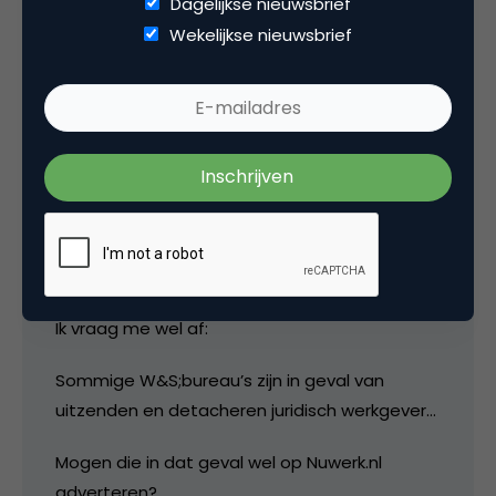
Dagelijkse nieuwsbrief
wat spoedvergaderingen zijn belegd.
Wekelijkse nieuwsbrief
Sterke actie van Ilse. Met een dergelijk bereik
en verdienmodel denk ik ze zeer succesvol
zullen worden.
Ben zeer benieuwd hoe de grote
vacaturebanken hier op zullen reageren. Zowel
in acties als in vacatureaanbod… Lijkt me toch
wel een sterke concurrent in opkomst.
Ik vraag me wel af:
Sommige W&S;bureau’s zijn in geval van
uitzenden en detacheren juridisch werkgever…
Mogen die in dat geval wel op Nuwerk.nl
adverteren?