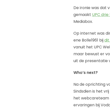
De ironie was dat 
gemaakt
UPC drie
Mediabox.
Op internet was d
ene Bolle1961 bij
di
vanuit het UPC Web
maar bewust er voo
uit de presentatie 
Who’s next?
Na de oprichting 
Sindsdien is het vri
het webcareteam he
ervaringen bij Vod