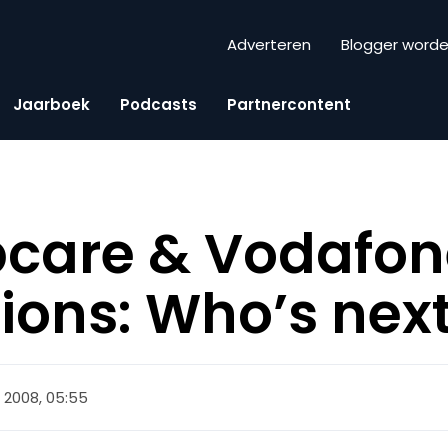
Adverteren
Blogger word
Jaarboek
Podcasts
Partnercontent
care & Vodafon
ions: Who’s nex
 2008, 05:55