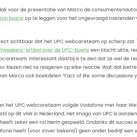
vlak voor de presentatie van Marco de consumentenautor
 ton boete
op te leggen voor het ongevraagd toezenden
irect zichtbaar dat het UPC webcareteam op scherp zat.
t tweakers-artikel over de UPC-boete
een klacht uitte, 
careteam. Interessant daarbij is te zien dat ze wel de r
r kiezen niet te reageren op elke reactie. Wat dat betref
van Marco ook boekdelen “Fact of life: some discussions y
van het UPC webcareteam volgde Vodafone met haar We
j stil op dit vlak in Nederland. Het imago van UPC is aanzie
eft zeker een rol hierin gespeeld. Ondanks dit succes 
afone heeft (voor zover bekend) geen ander bedrijf een v