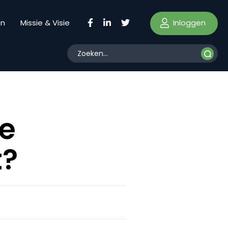
Inloggen
en
Missie & Visie
e
t?