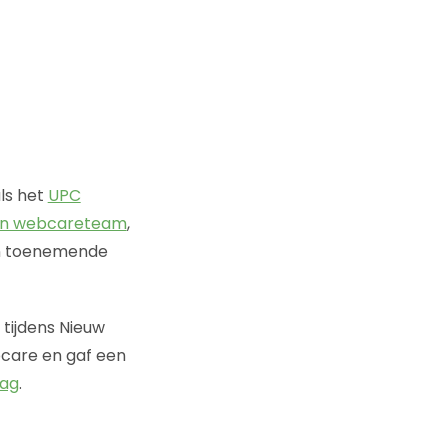
als het
UPC
een webcareteam
,
 en toenemende
tijdens Nieuw
bcare en gaf een
lag
.