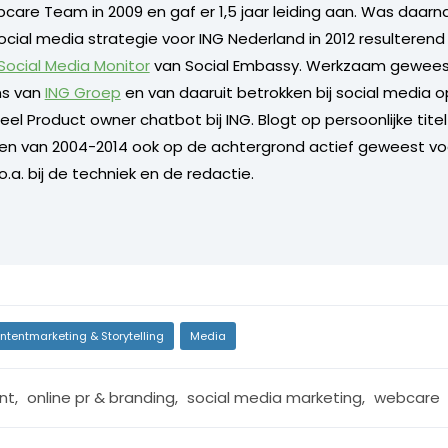
care Team in 2009 en gaf er 1,5 jaar leiding aan. Was daarn
ocial media strategie voor ING Nederland in 2012 resulterend
 Social Media Monitor
van Social Embassy. Werkzaam geweest
s van
ING Groep
en van daaruit betrokken bij social media o
l Product owner chatbot bij ING. Blogt op persoonlijke titel 
 en van 2004-2014 ook op de achtergrond actief geweest vo
.a. bij de techniek en de redactie.
ntentmarketing & Storytelling
Media
nt
,
online pr & branding
,
social media marketing
,
webcare