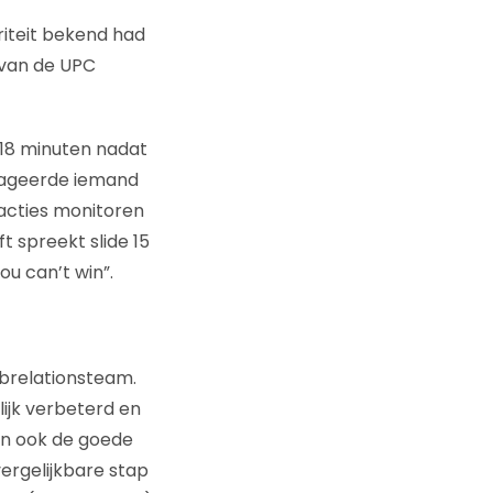
iteit bekend had
 van de UPC
 18 minuten nadat
reageerde iemand
eacties monitoren
t spreekt slide 15
ou can’t win”.
brelationsteam.
nlijk verbeterd en
en ook de goede
ergelijkbare stap