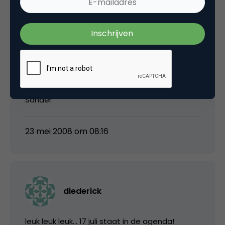
SanderScholten
t2,
Voor de volledigheid: ik heb zelf geen .me
domeinen geregistreerd 😉
Sander
23 mei 2008 om 08:16
diederick
leuk leuk leuk… 17 juli staat in de agenda!