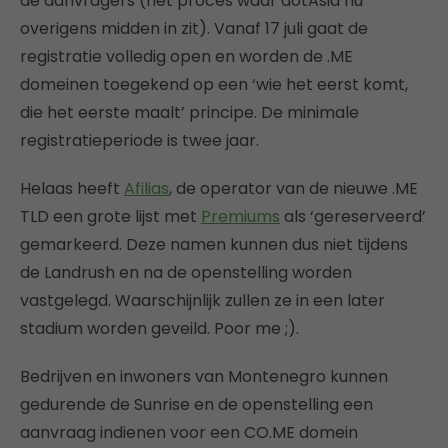
de aanvragers (het proces waar dotAsia nu
overigens midden in zit). Vanaf 17 juli gaat de
registratie volledig open en worden de .ME
domeinen toegekend op een ‘wie het eerst komt,
die het eerste maalt’ principe. De minimale
registratieperiode is twee jaar.
Helaas heeft
Afilias
, de operator van de nieuwe .ME
TLD een grote lijst met
Premiums
als ‘gereserveerd’
gemarkeerd. Deze namen kunnen dus niet tijdens
de Landrush en na de openstelling worden
vastgelegd. Waarschijnlijk zullen ze in een later
stadium worden geveild. Poor me ;).
Bedrijven en inwoners van Montenegro kunnen
gedurende de Sunrise en de openstelling een
aanvraag indienen voor een CO.ME domein