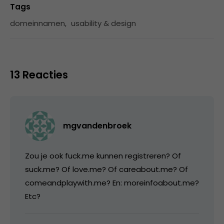
Tags
domeinnamen
,
usability & design
13 Reacties
mgvandenbroek
Zou je ook fuck.me kunnen registreren? Of
suck.me? Of love.me? Of careabout.me? Of
comeandplaywith.me? En: moreinfoabout.me?
Etc?