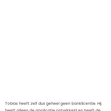
Tobias heeft zelf dus geheel geen banklicentie. Hij
heeft alleen de applicatie ontwikkeld en heeft de