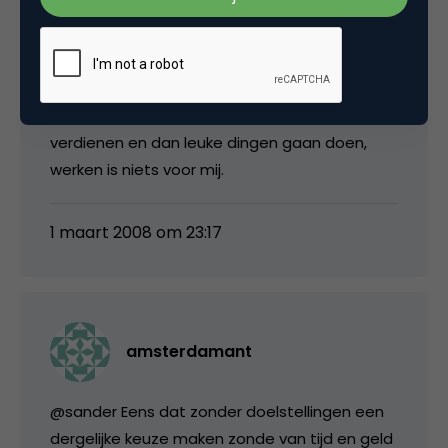
Anthony
Als ik 50.000 euro ter beschikking had, dan had
ik waarschijnlijk enkele websites opgestart
welke samen zo’n 2.000 euro per maand
verdienen en dan leuke dingen gaan doen,
werken is niets voor mij.
1 maart 2008 om 23:17
amsterdamant
@sander Eens dat zonder doelstellingen een
dergelijke keuze maken zonde van tijd en geld