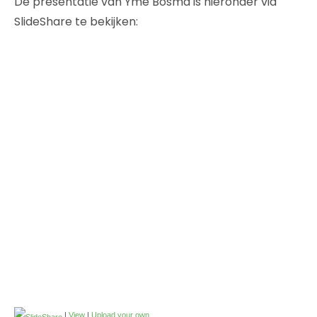
De presentatie van Yme Bosma is hieronder via
SlideShare te bekijken:
|
View
|
Upload your own