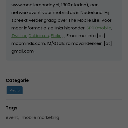
www.mobilemonday.nl, 1300+ leden), een
netwerkevent voor mobilistas in Nederland. Hij
spreekt verder graag over The Mobile Life. Voor
meer informatie zie links hieronder:
SPRXmobile
,
Twitter
,
Del.icio.us
,
Flickr
,
,
, Email me: info [at]
mobminds.com, IM/Gtalk: raimovanderklein [at]
gmail.com,
Categorie
Media
Tags
event
,
mobile marketing