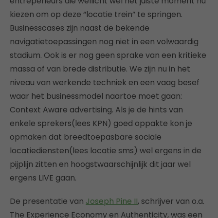
entrepeneurs die wellicht wel het juiste moment nu
kiezen om op deze “locatie trein” te springen.
Businesscases zijn naast de bekende
navigatietoepassingen nog niet in een volwaardig
stadium. Ook is er nog geen sprake van een kritieke
massa of van brede distributie. We zijn nu in het
niveau van werkende techniek en een vaag besef
waar het businessmodel naartoe moet gaan:
Context Aware advertising. Als je de hints van
enkele sprekers(lees KPN) goed oppakte kon je
opmaken dat breedtoepasbare sociale
locatiediensten(lees locatie sms) wel ergens in de
pijplijn zitten en hoogstwaarschijnlijk dit jaar wel
ergens LIVE gaan.
De presentatie van
Joseph Pine II
, schrijver van o.a.
The Experience Economy en Authenticity, was een