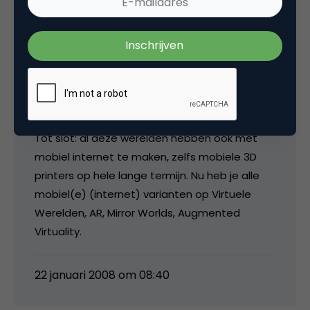
gisteren, zie o.a. Twitter als simpele voorbode
van wat komen gaat) en nog meer
transparantie. Eigenlijk worden alle gevolgen
van web 1.0 en 2.0 geintensiveerd + een aantal
nieuwe gevolgen door werelden als 3D
printers.
Tot slot: al deze werelden hebben ook met
mobiel internet te maken, zelfs mobiele 3D
printers op hele lange termijn. Nu heb je alle
mobiel(e) (internet) varianten op Virtuele
Werelden, AR, Mirror Worlds, Augmented
Virtuality.
22 januari 2008 om 08:40