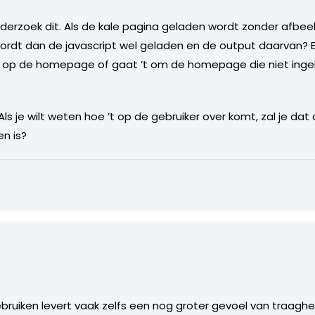
erzoek dit. Als de kale pagina geladen wordt zonder afbee
rdt dan de javascript wel geladen en de output daarvan? En
op de homepage of gaat ’t om de homepage die niet ingel
ls je wilt weten hoe ’t op de gebruiker over komt, zal je d
en is?
ruiken levert vaak zelfs een nog groter gevoel van traaghe