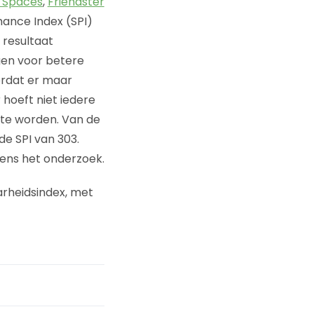
 Spaces
,
Friendster
mance Index (SPI)
 resultaat
gen voor betere
oordat er maar
hoeft niet iedere
 te worden. Van de
e SPI van 303.
gens het onderzoek.
rheidsindex, met