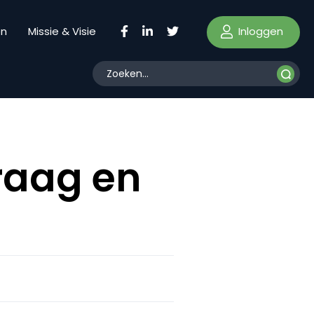
Inloggen
en
Missie & Visie
traag en