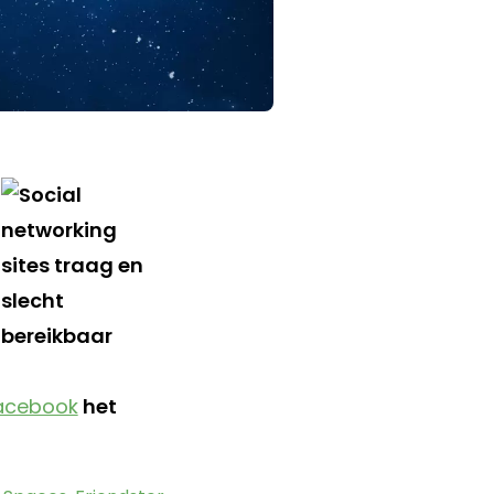
acebook
het