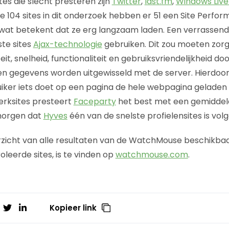
es die slecht presteren zijn
Twitter
,
last.fm
,
Windows Live
de 104 sites in dit onderzoek hebben er 51 een Site Perfor
 wat betekent dat ze erg langzaam laden. Een verrassend
te sites
Ajax-technologie
gebruiken. Dit zou moeten zor
iteit, snelheid, functionaliteit en gebruiksvriendelijkheid d
n gegevens worden uitgewisseld met de server. Hierdoor 
iker iets doet op een pagina de hele webpagina geladen
rksites presteert
Faceparty
het best met een gemiddeld
orgen dat
Hyves
één van de snelste profielensites is vol
zicht van alle resultaten van de WatchMouse beschikbaa
oleerde sites, is te vinden op
watchmouse.com
.
Kopieer link