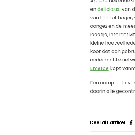
Andere bekende sit
en
del.icio.us
. Van 
van 1000 of hoger,
aangezien de mees
laadtijd, interactiv
kleine hoeveelhede
keer dat een gebru
onderzochte netwe
Emerce
kopt vanm
Een compleet over
daarin alle gecontr
Deel dit artikel