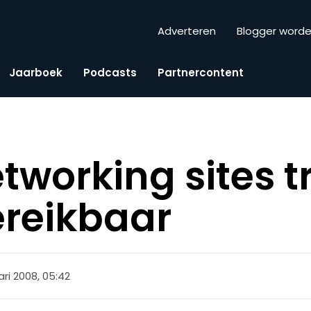
Adverteren
Blogger word
Jaarboek
Podcasts
Partnercontent
etworking sites 
ereikbaar
ari 2008, 05:42