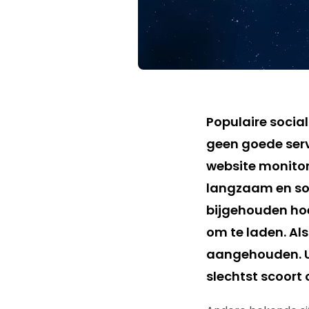
Populaire socia
geen goede serv
website monitori
langzaam en so
bijgehouden hoe
om te laden. Als
aangehouden. Ui
slechtst scoort