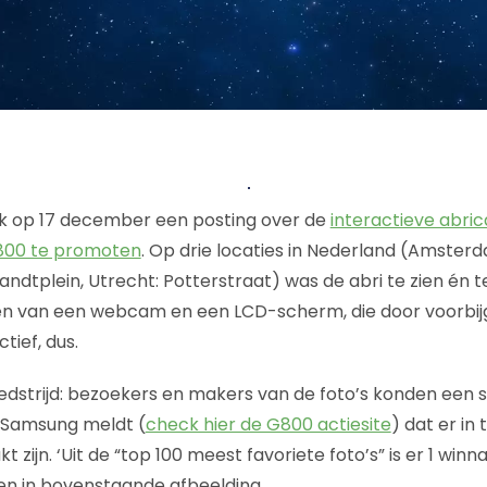
 ik op 17 december een posting over de
interactieve abr
00 te promoten
. Op drie locaties in Nederland (Amster
ndtplein, Utrecht: Potterstraat) was de abri te zien én 
ien van een webcam en een LCD-scherm, die door voorbi
tief, dus.
dstrijd: bezoekers en makers van de foto’s konden een 
. Samsung meldt (
check hier de G800 actiesite
) dat er in 
 zijn. ‘Uit de “top 100 meest favoriete foto’s” is er 1 winn
ien in bovenstaande afbeelding.