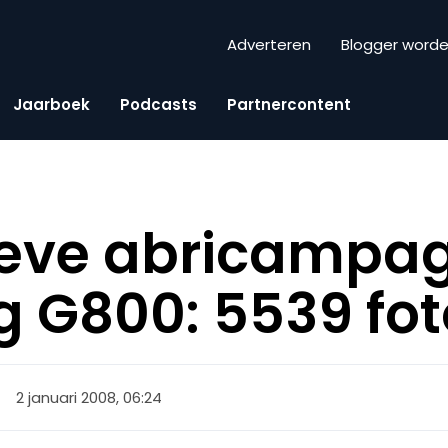
Adverteren
Blogger word
Jaarboek
Podcasts
Partnercontent
tieve abricampa
G800: 5539 fot
2 januari 2008, 06:24