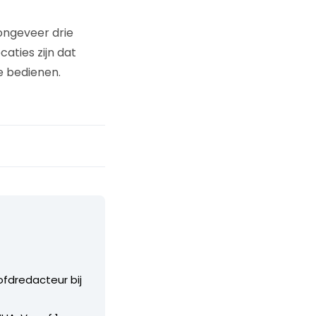
 ongeveer drie
aties zijn dat
e bedienen.
ofdredacteur bij