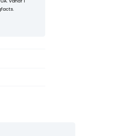
UA. Vanaf 1
facts.