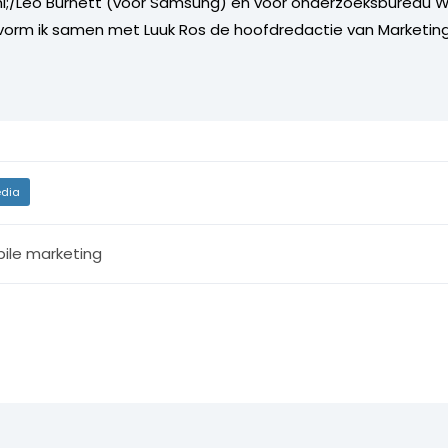
i;/Leo Burnett (voor Samsung) en voor onderzoeksbureau W
vorm ik samen met Luuk Ros de hoofdredactie van Marketing
dia
ile marketing