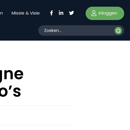
Inloggen
en
Missie & Visie
gne
o’s