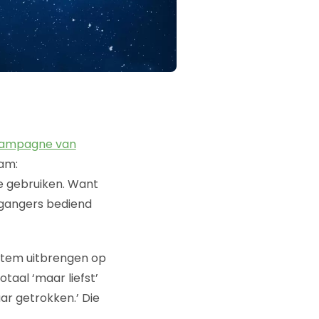
icampagne van
dam:
te gebruiken. Want
jgangers bediend
stem uitbrengen op
totaal ‘maar liefst’
aar getrokken.’ Die