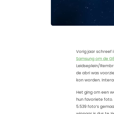
Vorig jaar schreef
Samsung om de G8
Leidseplein/Rembra
de abri was voorz
kon worden. Interac
Het ging om een we
hun favoriete foto
5.539 foto’s gemaakt
winnaar is dus te z