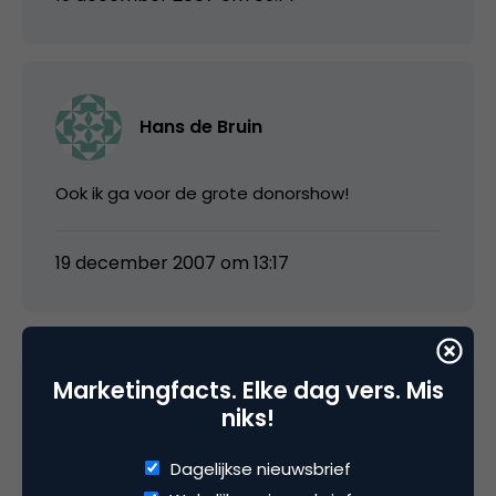
Hans de Bruin
Ook ik ga voor de grote donorshow!
19 december 2007 om 13:17
Marketingfacts. Elke dag vers. Mis
media
niks!
@Jim: zowel Twitter als Goeiemoggel staan in
Dagelijkse nieuwsbrief
bovenstaand lijstje dus dat maakt 2 uit 4 😉