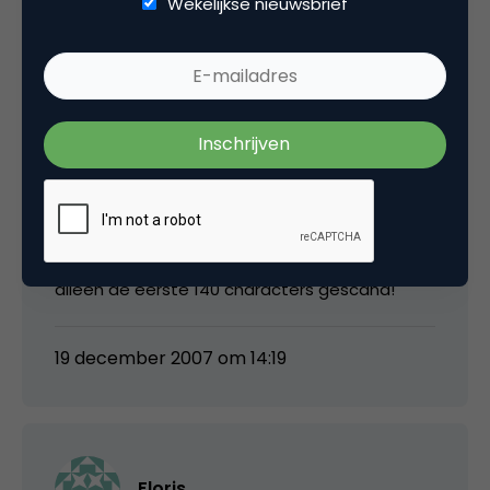
Wekelijkse nieuwsbrief
19 december 2007 om 14:14
mf@jimstolze.nl
@marco: oeps.. je hebt gelijk. ik had schijnbaar
alleen de eerste 140 characters gescand!
19 december 2007 om 14:19
Floris